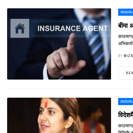
INSUR
बीमा 
काठमाण्ड
अभिकर्ता
BY
BIZ
RE
INSUR
विदेश
काठमाण्ड
बित्तिकै