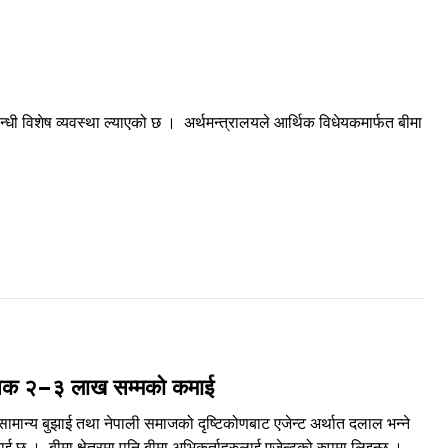
्धी विशेष व्यवस्था ल्याएको छ । अर्थमन्त्रालयले आर्थिक विधेयकमार्फत बीमा
 मासिक २–३ लाख सम्मको कमाई
? सामान्य बुझाई तथा नेपाली समाजको दृष्टिकोणबाट एजेन्ट अर्थात दलाल भन्ने
बुझाई छ । बीमा क्षेत्रमा पनि बीमा अभिकर्ताहरुलाई एजेन्टको रुपमा लिइन्छ ।