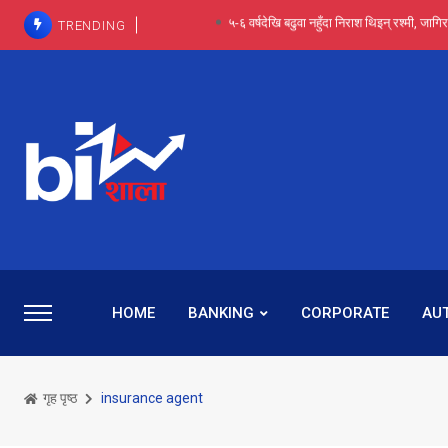
TRENDING
आईपीओ आवेदन रोकिएका छैनन्, तर अब कम्पनी नबुझी द
प्राविधिक रूपमा रिट जित्यो, कानूनी लडाइँ हार्
पाँच वर्षसम्म अदालत मौन, पद सकिएपछि
प्रभू बैंकका सञ्चालक बस्नेतमाथि राष्ट्र बैंकको ‘कन्सर्न’, प्रवक
५-६ वर्षदेखि बढुवा नहुँदा निराश थिइन् रश्मी, ज
HOME
BANKING
CORPORATE
AU
गृह पृष्ठ
insurance agent