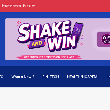
र्ता हुँदैन : सेबोन अध्यक्ष भट्ट
‍यो हिमालयन रिइन्स्योरेन्सले
 महाप्रसाद ‘योग्य’ !
्ता भन्छन्- समूह फेरेर सञ्चालक पदमा बस्न मिल्दैन
ागिर परिवर्तनको प्रयास पनि असफल
TO
What's New ?
FIN-TECH
HEALTH/HOSPITAL
I