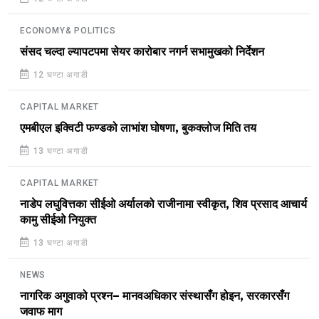
ECONOMY& POLITICS
संसद चल्दा ल्यापटपमा सेयर कारोबार नगर्न सभामुखको निर्देशन
12 घण्टा अगाडी
CAPITAL MARKET
एमबीएल इक्विटी फण्डको लाभांश घोषणा, बुकक्लोज मिति तय
13 घण्टा अगाडी
CAPITAL MARKET
नाडेप लघुवित्तका सीईओ अर्यालको राजीनामा स्वीकृत, शिव प्रसाद आचार्य
कामु सीईओ नियुक्त
13 घण्टा अगाडी
NEWS
नागरिक अगुवाको प्रश्न– मानवअधिकार संस्थासँग होइन, सरकारसँग
जवाफ माग