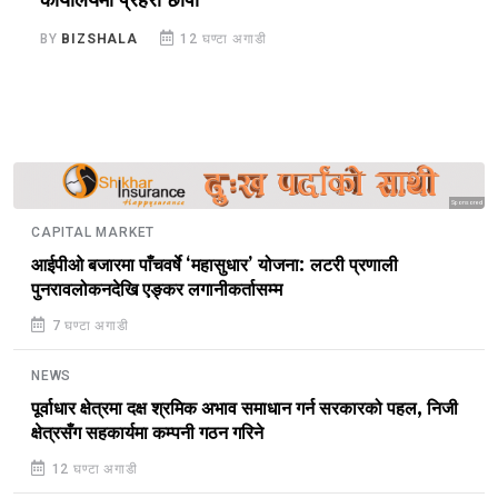
कार्यालयमा प्रहरी छापा
ख
BY
BIZSHALA
12 घण्टा अगाडी
B
Sponsored
CAPITAL MARKET
आईपीओ बजारमा पाँचवर्षे ‘महासुधार’ योजना: लटरी प्रणाली
पुनरावलोकनदेखि एङ्कर लगानीकर्तासम्म
7 घण्टा अगाडी
NEWS
पूर्वाधार क्षेत्रमा दक्ष श्रमिक अभाव समाधान गर्न सरकारको पहल, निजी
क्षेत्रसँग सहकार्यमा कम्पनी गठन गरिने
12 घण्टा अगाडी