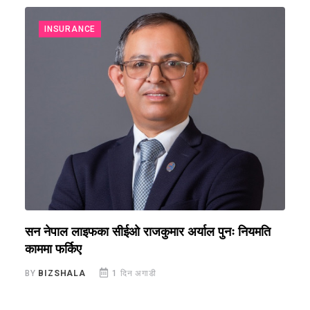
INSURANCE
सन नेपाल लाइफका सीईओ राजकुमार अर्याल पुनः नियमति
ब
काममा फर्किए
र
BY
BIZSHALA
1 दिन अगाडी
B