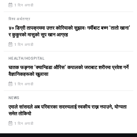
1 दिन अगाडी
विश्व अर्थतन्त्र
४० डिग्री तापक्रममा उत्तर कोरियाको सुझावः गर्मीबाट बच्न ‘तातो खाना’
र कुकुरको मासुको सुप खान आग्रह
1 दिन अगाडी
HEALTH/HOSPITAL
घातक फङ्गस ‘क्यान्डिडा औरिस’ कपालको जराबाट शरीरमा प्रवेश गर्ने
वैज्ञानिकहरूको खुलासा
1 दिन अगाडी
NEWS
एमाले सांसदले अब परिवारका सदस्यलाई स्वकीय राख्न नपाउने, योग्यता
समेत तोकियो
1 दिन अगाडी