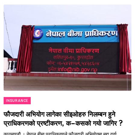
INSURANCE
फौजदारी अभियोग लागेका सीइओहरु निलम्बन हुने
प्राधिकरणको प्रष्टीकरण, क–कसको गयो जागिर ?
काठमाण्डौ । नेपाल बीमा प्राधिकरणले फौजदारी अभियोगमा मुद्दा दर्ता