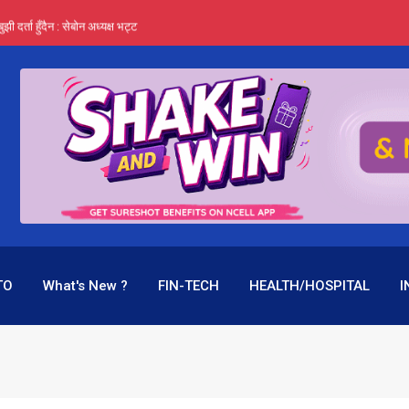
र्ता हुँदैन : सेबोन अध्यक्ष भट्ट
‍यो हिमालयन रिइन्स्योरेन्सले
 महाप्रसाद ‘योग्य’ !
्ता भन्छन्- समूह फेरेर सञ्चालक पदमा बस्न मिल्दैन
ागिर परिवर्तनको प्रयास पनि असफल
TO
What's New ?
FIN-TECH
HEALTH/HOSPITAL
I