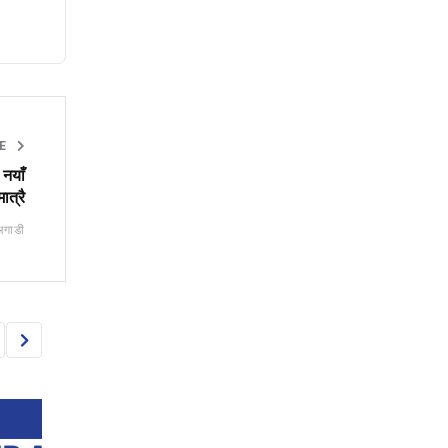
CE
 नयाँ
ात्रै
अगाडी
INSURANCE
INSURANCE