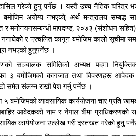
हासिल गरेको हुनु पर्नेछ । यस्तै उच्च नैतिक चरित्र भ
जिम अयोग्य नभएको, अर्थ मन्त्रालय सम्बद्ध सा
ि र मनोनयनसम्बन्धी मापदण्ड, २०७३ (संशोधन सहित) 
मेर ननाघेको र प्रचलित कानून बमोजिम कालो सूचीमा स
पूरा नभएको हुनुपर्नेछ ।
करणको सञ्चालक समितिको अध्यक्ष पदमा नियुक्ति
 दफा ३ बमोजिमको कागजात तथा विवरणहरू आवेदक स
 समेत संलग्न राखी पेश गर्नु पर्नेछ ।
फा ५ बमोजिमको व्यावसायिक कार्ययोजना चार प्रति खामब
 खामबाहिर आवेदकको नाम र नेपाल बीमा प्राधिकरणको 
ायिक कार्ययोजना उल्लेख गरी दस्तखत गरेको हुनु पर्न