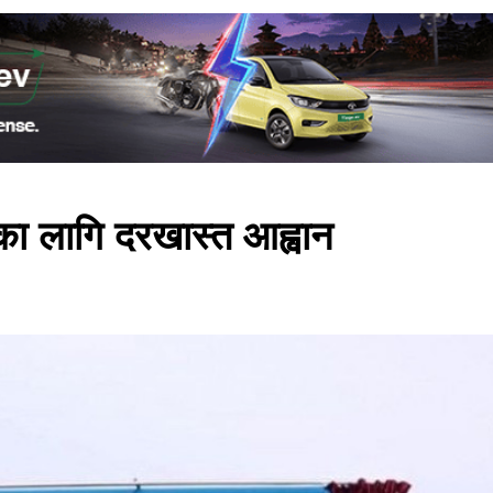
िका लागि दरखास्त आह्वान