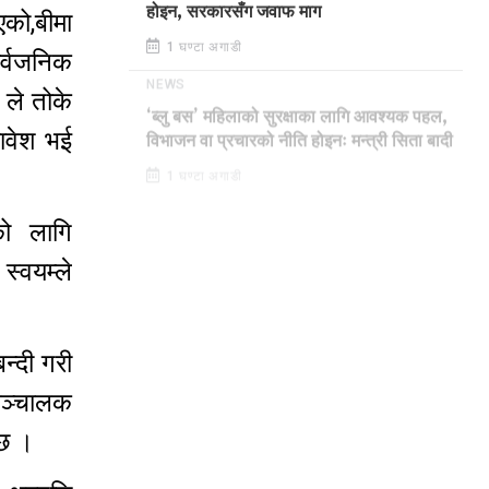
होइन, सरकारसँग जवाफ माग
एको,बीमा
1 घण्टा अगाडी
र्वजनिक
ले तोके
NEWS
‘ब्लु बस’ महिलाको सुरक्षाका लागि आवश्यक पहल,
मावेश भई
विभाजन वा प्रचारको नीति होइनः मन्त्री सिता बादी
1 घण्टा अगाडी
को लागि
्वयम्ले
न्दी गरी
सञ्चालक
ेछ ।