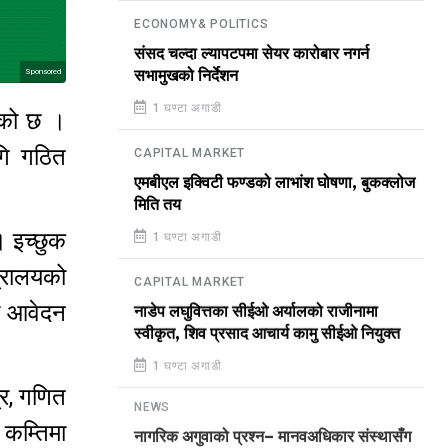
ECONOMY& POLITICS
संसद चल्दा ल्यापटपमा सेयर कारोबार नगर्न
Sponsored
सभामुखको निर्देशन
1 घण्टा अगाडी
ेको छ ।
गि गठित
CAPITAL MARKET
एमबीएल इक्विटी फण्डको लाभांश घोषणा, बुकक्लोज
मिति तय
। इच्छुक
1 घण्टा अगाडी
्रालयको
CAPITAL MARKET
दी आवेदन
नाडेप लघुवित्तका सीईओ अर्यालको राजीनामा
स्वीकृत, शिव प्रसाद आचार्य कामु सीईओ नियुक्त
1 घण्टा अगाडी
्र, गणित
NEWS
 कम्तिमा
नागरिक अगुवाको प्रश्न– मानवअधिकार संस्थासँग