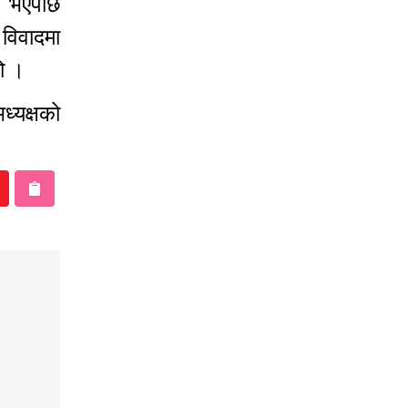
यर भएपछि
विवादमा
ियो ।
्यक्षको