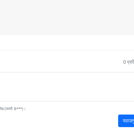
0 प्रत
नेछ (जस्तै: B***)।
पठाउन