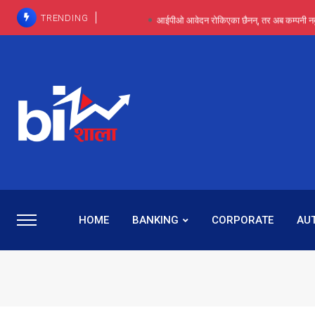
TRENDING
आईपीओ आवेदन रोकिएका छैनन्, तर अब कम्पनी नबुझी द
प्राविधिक रूपमा रिट जित्यो, कानूनी लडाइँ हार्
पाँच वर्षसम्म अदालत मौन, पद सकिएपछि
प्रभू बैंकका सञ्चालक बस्नेतमाथि राष्ट्र बैंकको ‘कन्सर्न’, प्रवक
५-६ वर्षदेखि बढुवा नहुँदा निराश थिइन् रश्मी, ज
HOME
BANKING
CORPORATE
AU