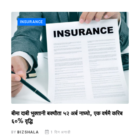
INSURANCE
बीमा दाबी भुक्तानी बक्यौता ५२ अर्ब नाघ्यो, एक वर्षमै करिब
स
६०% वृद्धि
क
BY
BIZSHALA
1 दिन अगाडी
B