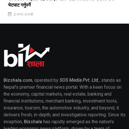
भेटघाट गर्नुपर्ने
2 घण्टा अगाडी
Bizshala.com
, operated by
SOS Media Pvt. Ltd.
, stands as
Nepal's premier financial news portal. With a keen focus on
the economy, capital markets, real estate, banking and
financial institutions, merchant banking, investment tools,
insurance, tourism, the automotive industry, and beyond, it
delivers fresh, in-depth, and investigative reporting. Since its
inception,
Bizshala
has rapidly emerged as the nation's
leading economic news platform, driven by a team of