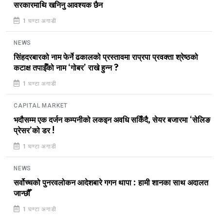
सरकारमाथि खनिनु आवश्यक छैन
1 घण्टा अगाडी
NEWS
सिंहदरबारको नाम फेर्ने ढकालको प्रस्तावमा राप्रपा प्रवक्ता श्रेष्ठको
कटाक्ष तपाईँको नाम ‘गोबर’ राखे हुन्न ?
1 घण्टा अगाडी
CAPITAL MARKET
भदौसम्म एक दर्जन कम्पनीको लकइन अवधि सकिँदै, सेयर बजारमा ‘सेलिङ
प्रेसर’को डर !
1 घण्टा अगाडी
NEWS
सर्वोच्चको पुनरवलोकन आदेशबारे गगन थापा : हामी शानका साथ अदालत
जान्छौँ
1 घण्टा अगाडी