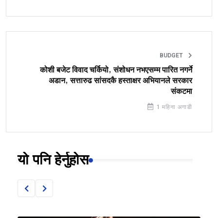
BUDGET
कोशी बजेट विवाद चर्कियो, संशोधन नभएसम्म पारित नगर्ने
अडान, सत्तारुढ सांसदकै हस्ताक्षर अभियानले सरकार
संकटमा
1 महिना अगाडी
यो पनि हेर्नुहोस