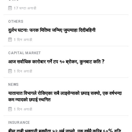
17 घण्टा अगाडी
OTHERS
दुर्लभ घटनाः फरक मितिमा जन्मिए जुम्ल्याहा दिदीबहिनी
1 दिन अगाडी
CAPITAL MARKET
आज सर्वाधिक कारोबार गर्ने टप १० ब्रोकर, कुनबाट कति ?
1 दिन अगाडी
NEWS
यातायात विभागले रोकिएका सबै लाइसेन्सको छपाइ सक्यो, एक वर्षभन्दा
कम म्यादको छपाई स्थगित
1 दिन अगाडी
INSURANCE
बीमा दाबी भुक्तानी बक्यौता ५२ अर्ब नाघ्यो, एक वर्षमै करिब ६०% वृद्धि