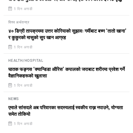
1 दिन अगाडी
विश्व अर्थतन्त्र
४० डिग्री तापक्रममा उत्तर कोरियाको सुझावः गर्मीबाट बच्न ‘तातो खाना’
र कुकुरको मासुको सुप खान आग्रह
1 दिन अगाडी
HEALTH/HOSPITAL
घातक फङ्गस ‘क्यान्डिडा औरिस’ कपालको जराबाट शरीरमा प्रवेश गर्ने
वैज्ञानिकहरूको खुलासा
1 दिन अगाडी
NEWS
एमाले सांसदले अब परिवारका सदस्यलाई स्वकीय राख्न नपाउने, योग्यता
समेत तोकियो
1 दिन अगाडी