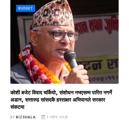
BUDGET
कोशी बजेट विवाद चर्कियो, संशोधन नभएसम्म पारित नगर्ने
क
अडान, सत्तारुढ सांसदकै हस्ताक्षर अभियानले सरकार
रो
संकटमा
B
BY
BIZSHALA
1 महिना अगाडी