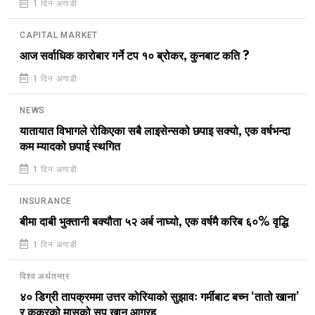
1 दिन अगाडी
CAPITAL MARKET
आज सर्वाधिक कारोबार गर्ने टप १० ब्रोकर, कुनबाट कति ?
1 दिन अगाडी
NEWS
यातायात विभागले रोकिएका सबै लाइसेन्सको छपाइ सक्यो, एक वर्षभन्दा
कम म्यादको छपाई स्थगित
1 दिन अगाडी
INSURANCE
बीमा दाबी भुक्तानी बक्यौता ५२ अर्ब नाघ्यो, एक वर्षमै करिब ६०% वृद्धि
1 दिन अगाडी
विश्व अर्थतन्त्र
४० डिग्री तापक्रममा उत्तर कोरियाको सुझावः गर्मीबाट बच्न ‘तातो खाना’
र कुकुरको मासुको सुप खान आग्रह