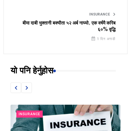
INSURANCE
बीमा दाबी भुक्तानी बक्यौता ५२ अर्ब नाघ्यो, एक वर्षमै करिब
६०% वृद्धि
1 दिन अगाडी
यो पनि हेर्नुहोस
INSURANCE