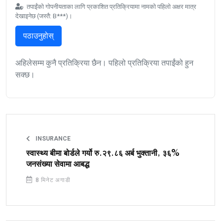
तपाईंको गोपनीयताका लागि प्रकाशित प्रतिक्रियामा नामको पहिलो अक्षर मात्र
देखाइनेछ (जस्तै: B***)।
पठाउनुहोस्
अहिलेसम्म कुनै प्रतिक्रिया छैन। पहिलो प्रतिक्रिया तपाईंको हुन
सक्छ।
INSURANCE
स्वास्थ्य बीमा बोर्डले गर्यो रु.२९.८६ अर्ब भुक्तानी, ३६%
जनसंख्या सेवामा आबद्ध
8 मिनेट अगाडी