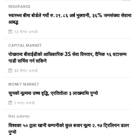
INSURANCE
स्वास्थ्य बीमा बोर्डले गर्यो रु.२९.८६ अर्ब भुक्तानी, ३६% जनसंख्या सेवामा
आबद्ध
12 मिनेट अगाडी
CAPITAL MARKET
पोखरामा बीवाईडीको आधिकारिक 3S सेवा विस्तार, दैनिक १६ वटासम्म
गाडी सर्भिस गर्न सकिने
32 मिनेट अगाडी
MONEY MARKET
सुनको मूल्यमा उच्च वृद्धि, प्रतितोला ३ लाखमाथि पुग्यो
1 घण्टा अगाडी
विश्व अर्थतन्त्र
विश्वका ५० ठूला खानी कम्पनीको कुल बजार मूल्य २.१७ ट्रिलियन डलर
पुग्यो