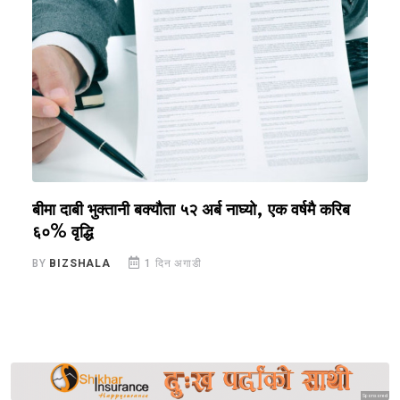
बीमा दाबी भुक्तानी बक्यौता ५२ अर्ब नाघ्यो, एक वर्षमै करिब
स
६०% वृद्धि
क
BY
BIZSHALA
1 दिन अगाडी
B
Sponsored