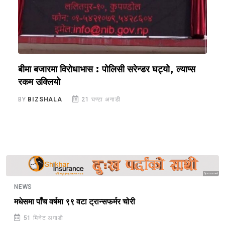
बीमा बजारमा विरोधाभास : पोलिसी सरेन्डर घट्यो, ल्याप्स
ज
रकम उक्लियो
व
BY
BIZSHALA
21 घण्टा अगाडी
B
Sponsored
NEWS
मधेसमा पाँच वर्षमा ९९ वटा ट्रान्सफर्मर चोरी
51 मिनेट अगाडी