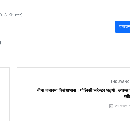
नेछ (जस्तै: B***)।
पठाउन
।
INSURAN
बीमा बजारमा विरोधाभास : पोलिसी सरेन्डर घट्यो, ल्याप्
उक्
21 घण्टा 