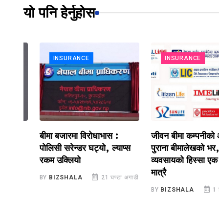
यो पनि हेर्नुहोस
INSURANCE
INSURANCE
बीमा बजारमा विरोधाभास :
जीवन बीमा कम्पनीको आम्दा
ि
पोलिसी सरेन्डर घट्यो, ल्याप्स
पुराना बीमालेखको भर, नयाँ
रकम उक्लियो
व्यवसायको हिस्सा एक चौथ
मात्रै
ाडी
BY
BIZSHALA
21 घण्टा अगाडी
BY
BIZSHALA
1 दिन अग