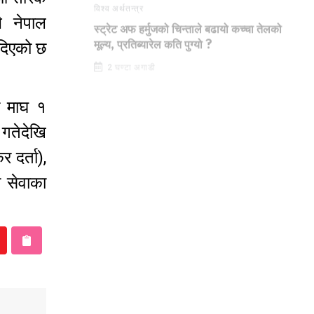
ै नेपाल
विश्व अर्थतन्त्र
स्ट्रेट अफ हर्मुजको चिन्ताले बढायो कच्चा तेलको
 दिएको छ
मूल्य, प्रतिब्यारेल कति पुग्यो ?
2 घण्टा अगाडी
मा माघ १
 गतेदेखि
 दर्ता),
 सेवाका