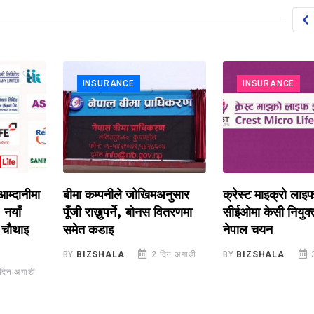
INSURANCE
INSURANCE
नीमा
बीमा कम्पनीले जोखिमअनुसार
क्रेस्ट माइक्रो लाइफको नि
पूँजी राख्नुपर्ने, बोनस वितरणमा
सीईओमा केसी नियुक्त, अध्
ाइ
समेत कडाइ
नेपाल चयन
BY
BIZSHALA
2 दिन अगाडी
BY
BIZSHALA
3 दिन 
ाडी