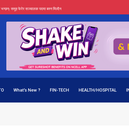
्ता भन्छन्- समूह फेरेर सञ्चालक पदमा बस्न मिल्दैन
ङ्ग पुगेन भने ध्वस्त पनि बनाउन सक्छन् !
एउटै पदमा दुई थरि तलब, वर्षमै ९२ हजार घाटा !
 प्रतिशत लाभांश दिने क्षमता
पक बनेर निरन्तर, राष्ट्र बैंक किन मौन ?
TO
What's New ?
FIN-TECH
HEALTH/HOSPITAL
I