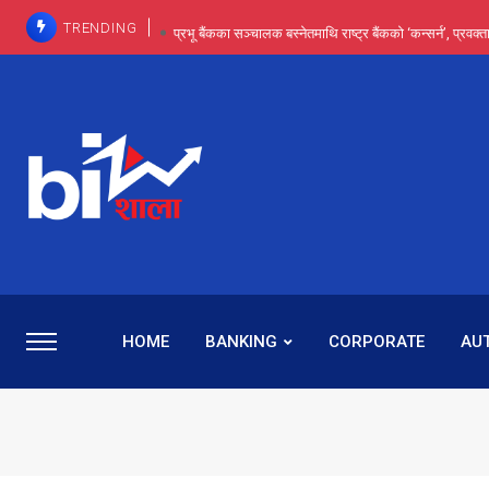
TRENDING
प्रभू बैंकका सञ्चालक बस्नेतमाथि राष्ट्र बैंकको ‘कन्सर्न’, प्रवक
इन्ट्रा-डे र सर्ट सेलिङले बजार सुधार्छन् मात्रै होइन, ढ
प्रभू बैंकमा सेञ्चुरीबाट आएका कर्मचारीमाथि हदैसम्मको विभेदः 
कमाइमा गरिमाको दमदार छलाङ, सेयरधनीलाई २०
प्रभु बैंकमा रमिता : सर्वसाधारणबाट छिरेका बस्नेत संस्था
HOME
BANKING
CORPORATE
AU