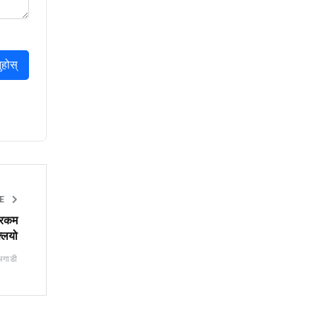
ुहोस्
CE
स रकम
लियो
अगाडी