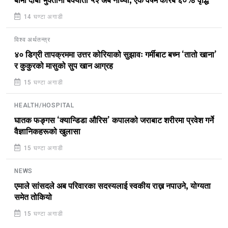
बीमा दाबी भुक्तानी बक्यौता ५२ अर्ब नाघ्यो, एक वर्षमै करिब ६०% वृद्धि
14 घण्टा अगाडी
विश्व अर्थतन्त्र
४० डिग्री तापक्रममा उत्तर कोरियाको सुझावः गर्मीबाट बच्न ‘तातो खाना’
र कुकुरको मासुको सुप खान आग्रह
15 घण्टा अगाडी
HEALTH/HOSPITAL
घातक फङ्गस ‘क्यान्डिडा औरिस’ कपालको जराबाट शरीरमा प्रवेश गर्ने
वैज्ञानिकहरूको खुलासा
15 घण्टा अगाडी
NEWS
एमाले सांसदले अब परिवारका सदस्यलाई स्वकीय राख्न नपाउने, योग्यता
समेत तोकियो
15 घण्टा अगाडी