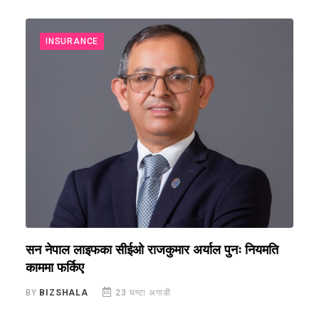
INSURANCE
सन नेपाल लाइफका सीईओ राजकुमार अर्याल पुनः नियमति
ब
काममा फर्किए
र
BY
BIZSHALA
23 घण्टा अगाडी
B