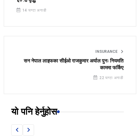
६०% वृद्धि
14 घण्टा अगाडी
INSURANCE
सन नेपाल लाइफका सीईओ राजकुमार अर्याल पुनः नियमति
काममा फर्किए
22 घण्टा अगाडी
यो पनि हेर्नुहोस