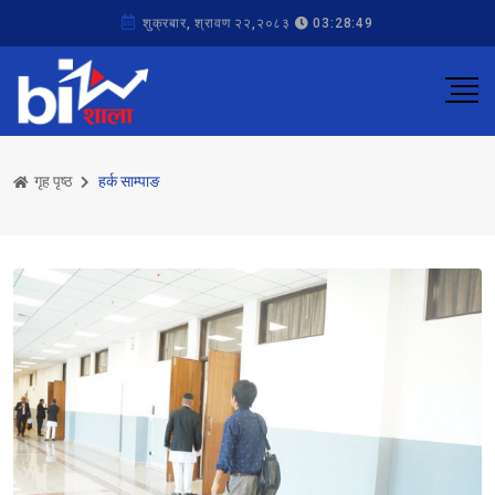
शुक्रबार, श्रावण २२,२०८३
03:28:49
गृह पृष्ठ
हर्क साम्पाङ