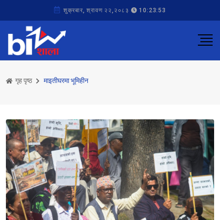
शुक्रबार, श्रावण २२,२०८३
10:23:53
गृह पृष्ठ
माइतीघरमा भूमिहीन