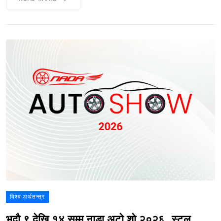
विश्व अर्थतन्त्र
भदौ ९ देखि १४ सम्म नाडा अटो शो २०२६, स्टल