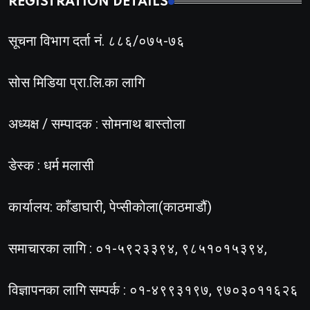
REGISTRATION DETAILS
सूचना विभाग दर्ता नं. ८८६/०७५-७६
सोस मिडिया प्रा.लि.का लागि
अध्यक्ष / सम्पादक : सोमनाथ बास्तोला
डेस्क : धर्म मलासी
कार्यालय: काँडाघारी, पेप्सीकोला(काठमाडौं)
समाचारका लागि : ०१-५९२३३९४, ९८५१०१५३९४,
विज्ञापनका लागि सम्पर्क : ०१-४९९३१९७, ९७०३०११६२६