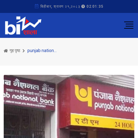
बिहीबार, श्रावण २१,२०८३
02:01:35
गृह पृष्ठ
punjab national bank