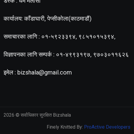
डेस्क : धर्म मलासी
कार्यालय: काँडाघारी, पेप्सीकोला(काठमाडौं)
समाचारका लागि : ०१-५९२३३९४, ९८५१०१५३९४,
विज्ञापनका लागि सम्पर्क : ०१-४९९३१९७, ९७०३०११६२६
इमेल :
bizshala@gmail.com
2026
© सर्वाधिकार सुरक्षित Bizshala
Finely Knitted By:
ProActive Developers