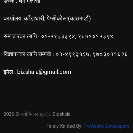
डेस्क : धर्म मलासी
कार्यालय: काँडाघारी, पेप्सीकोला(काठमाडौं)
समाचारका लागि : ०१-५९२३३९४, ९८५१०१५३९४,
विज्ञापनका लागि सम्पर्क : ०१-४९९३१९७, ९७०३०११६२६
इमेल :
bizshala@gmail.com
2026
© सर्वाधिकार सुरक्षित Bizshala
Finely Knitted By:
ProActive Developers