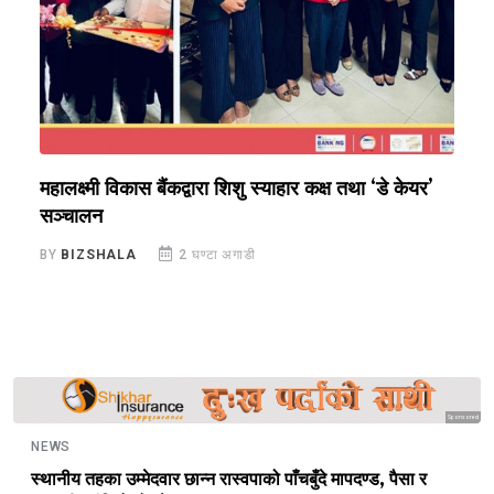
महालक्ष्मी विकास बैंकद्वारा शिशु स्याहार कक्ष तथा ‘डे केयर’
म
सञ्चालन
उ
BY
BIZSHALA
2 घण्टा अगाडी
B
Sponsored
NEWS
स्थानीय तहका उम्मेदवार छान्न रास्वपाको पाँचबुँदे मापदण्ड, पैसा र