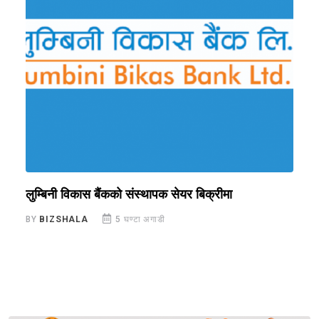
लुम्बिनी विकास बैंकको संस्थापक सेयर बिक्रीमा
प
क
BY
BIZSHALA
5 घण्टा अगाडी
B