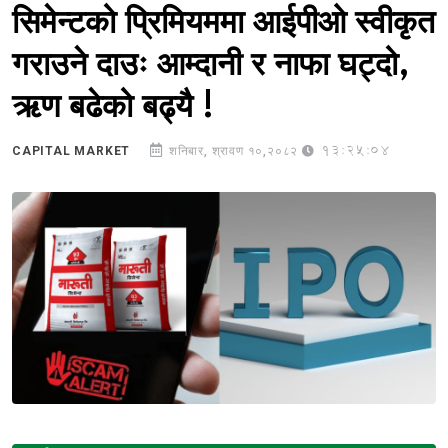
सिमेन्टको प्रिमियममा आईपीओ स्वीकृत
गराउने दाउः आम्दानी र नाफा घट्दो,
ऋण बढेको बढ्यै !
13:25:04
CAPITAL MARKET
शनिबार, श्रावण १०,२०८२