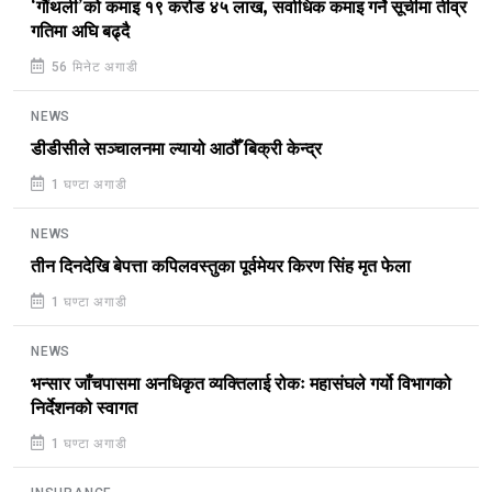
‘गौंथली’को कमाइ १९ करोड ४५ लाख, सर्वाधिक कमाइ गर्ने सूचीमा तीव्र
गतिमा अघि बढ्दै
56 मिनेट अगाडी
NEWS
डीडीसीले सञ्चालनमा ल्यायो आठौँ बिक्री केन्द्र
1 घण्टा अगाडी
NEWS
तीन दिनदेखि बेपत्ता कपिलवस्तुका पूर्वमेयर किरण सिंह मृत फेला
1 घण्टा अगाडी
NEWS
भन्सार जाँचपासमा अनधिकृत व्यक्तिलाई रोकः महासंघले गर्यो विभागको
निर्देशनको स्वागत
1 घण्टा अगाडी