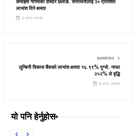
कमाइमा गरिमाको दमदार छलाङ, सेयरधनीलाई २० प्रतिशत
लाभांश दिने क्षमता
2 घण्टा अगाडी
BANKING
लुम्बिनी विकास बैंकको लाभांश क्षमता १६.९९% पुग्यो, नाफा
२५२% ले वृद्धि
3 घण्टा अगाडी
यो पनि हेर्नुहोस