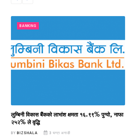
BANKING
त
लुम्बिनी विकास बैंकको लाभांश क्षमता १६.९९% पुग्यो, नाफा
क
२५२% ले वृद्धि
क
BY
BIZSHALA
3 घण्टा अगाडी
B