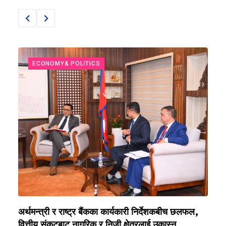
ECONOMY& POLITICS
अर्थमन्त्री र राष्ट्र बैंकका कार्यकारी निर्देशकबीच छलफल,
न
वित्तीय संकटबाट नागरिक र निजी क्षेत्रलाई उकास्न
द