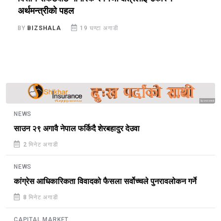
अर्थमन्त्रीको पहल
B
BY
BIZSHALA
19 घण्टा अगाडी
Sponsored
NEWS
साउन २९ अगावै नेपाल फर्किदै शेरबहादुर देउवा
2 मिनेट अगाडी
NEWS
कांग्रेस आधिकारिकता विवादको फैसला सर्वोच्चले पुनरावलोकन गर्ने
8 मिनेट अगाडी
CAPITAL MARKET