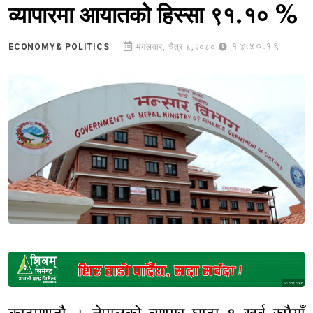
व्यापारमा आयातको हिस्सा ९१.१० %
14:50:19
ECONOMY& POLITICS
मंगलवार, चैत्र ६,२०८०
Sponsored