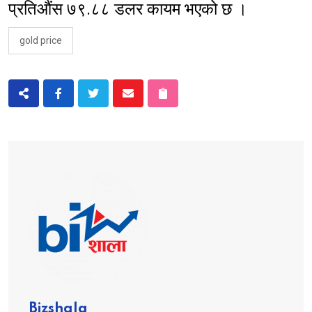
प्रतिऔंस ७९.८८ डलर कायम भएको छ ।
gold price
Bizshala