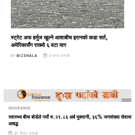
स्ट्रेट अफ हर्मुज खुल्ने आशाबीच इरानको कडा सर्त,
४
अमेरिकासँग राख्यो ६ वटा माग
‘
BY
BIZSHALA
3 घण्टा अगाडी
B
Sponsored
INSURANCE
स्वास्थ्य बीमा बोर्डले गर्यो रु.२९.८६ अर्ब भुक्तानी, ३६% जनसंख्या सेवामा
आबद्ध
21 मिनेट अगाडी