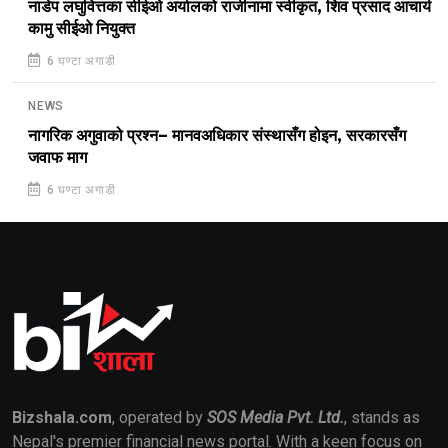
नाडेप लघुवित्तका सीईओ अर्यालको राजीनामा स्वीकृत, शिव प्रसाद आचार्य
कामु सीईओ नियुक्त
6 घण्टा अगाडी
NEWS
नागरिक अगुवाको प्रश्न– मानवअधिकार संस्थासँग होइन, सरकारसँग
जवाफ माग
6 घण्टा अगाडी
Bizshala.com
, operated by
SOS Media Pvt. Ltd.
, stands as
Nepal's premier financial news portal. With a keen focus on