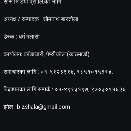
सोस मिडिया प्रा.लि.का लागि
अध्यक्ष / सम्पादक : सोमनाथ बास्तोला
डेस्क : धर्म मलासी
कार्यालय: काँडाघारी, पेप्सीकोला(काठमाडौं)
समाचारका लागि : ०१-५९२३३९४, ९८५१०१५३९४,
विज्ञापनका लागि सम्पर्क : ०१-४९९३१९७, ९७०३०११६२६
इमेल :
bizshala@gmail.com