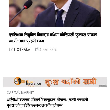
प्रशिक्षक नियुक्ति विवादमा दक्षिण कोरियाली फुटबल संघको
स
कार्यालयमा प्रहरी छापा
ख
BY
BIZSHALA
5 घण्टा अगाडी
B
Sponsored
CAPITAL MARKET
आईपीओ बजारमा पाँचवर्षे ‘महासुधार’ योजना: लटरी प्रणाली
पुनरावलोकनदेखि एङ्कर लगानीकर्तासम्म