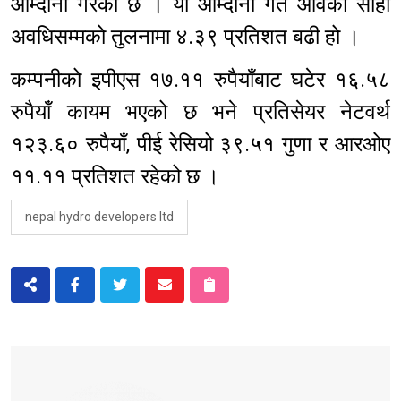
आम्दानी गरेको छ । यो आम्दानी गत आवको सोही
अवधिसम्मको तुलनामा ४.३९ प्रतिशत बढी हो ।
कम्पनीको इपीएस १७.११ रुपैयाँबाट घटेर १६.५८
रुपैयाँ कायम भएको छ भने प्रतिसेयर नेटवर्थ
१२३.६० रुपैयाँ, पीई रेसियो ३९.५१ गुणा र आरओए
११.११ प्रतिशत रहेको छ ।
nepal hydro developers ltd