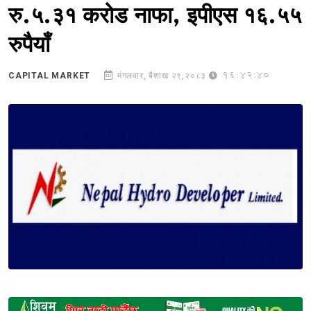
रु.५.३१ करोड नाफा, इपीएस १६.५५
रुपैयाँ
16:42:40
CAPITAL MARKET
मंगलवार, बैशाख २९,२०८३