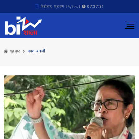
बिहीबार, श्रावण २१,२०८३
07:37:31
गृह पृष्ठ
ममता बनर्जी