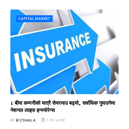
CAPITAL MARKET
?
८ बीमा कम्पनीको मात्रै सेयरभाउ बढ्यो, सर्वाधिक गुमाउनेमा
र
नेशनल लाइफ इन्स्योरेन्स
स
BY
BIZSHALA
1 दिन अगाडी
B