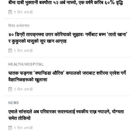
बीमा दाबी भुक्तानी बक्यौता ५२ अर्ब नाघ्यो, एक वर्षमै करिब ६०% वृद्धि
1 दिन अगाडी
विश्व अर्थतन्त्र
४० डिग्री तापक्रममा उत्तर कोरियाको सुझावः गर्मीबाट बच्न ‘तातो खाना’
र कुकुरको मासुको सुप खान आग्रह
1 दिन अगाडी
HEALTH/HOSPITAL
घातक फङ्गस ‘क्यान्डिडा औरिस’ कपालको जराबाट शरीरमा प्रवेश गर्ने
वैज्ञानिकहरूको खुलासा
1 दिन अगाडी
NEWS
एमाले सांसदले अब परिवारका सदस्यलाई स्वकीय राख्न नपाउने, योग्यता
समेत तोकियो
1 दिन अगाडी