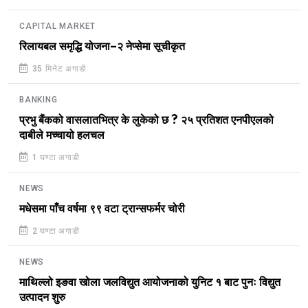
CAPITAL MARKET
रिलायबल समृद्धि योजना–२ नेप्सेमा सूचीकृत
35 मिनेट अगाडी
BANKING
प्रभु बैंकको वासलातभित्र के लुकेको छ ? २५ प्रतिशत एनपीएलको
दाबीले मच्चायो हलचल
1 घण्टा अगाडी
NEWS
मधेसमा पाँच वर्षमा ९९ वटा ट्रान्सफर्मर चोरी
2 घण्टा अगाडी
NEWS
माथिल्लो इङवा खोला जलविद्युत आयोजनाको युनिट १ बाट पुनः विद्युत
उत्पादन शुरु