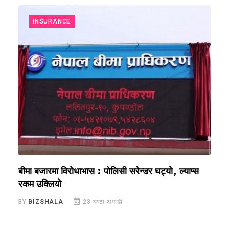
INSURANCE
बीमा बजारमा विरोधाभास : पोलिसी सरेन्डर घट्यो, ल्याप्स
ज
रकम उक्लियो
व
BY
BIZSHALA
23 घण्टा अगाडी
B