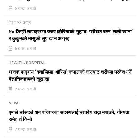
6 घण्टा अगाडी
विश्व अर्थतन्त्र
४० डिग्री तापक्रममा उत्तर कोरियाको सुझावः गर्मीबाट बच्न ‘तातो खाना’
र कुकुरको मासुको सुप खान आग्रह
6 घण्टा अगाडी
HEALTH/HOSPITAL
घातक फङ्गस ‘क्यान्डिडा औरिस’ कपालको जराबाट शरीरमा प्रवेश गर्ने
वैज्ञानिकहरूको खुलासा
7 घण्टा अगाडी
NEWS
एमाले सांसदले अब परिवारका सदस्यलाई स्वकीय राख्न नपाउने, योग्यता
समेत तोकियो
7 घण्टा अगाडी