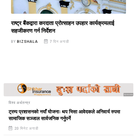
राष्ट्र बैंकद्वारा करदाता प्रोत्साहन उपहार कार्यक्रमलाई
र
सहजीकरण गर्न निर्देशन
र
ज
BY
BIZSHALA
7 दिन अगाडी
B
Sponsored
विश्व अर्थतन्त्र
ट्रम्प प्रशासनको नयाँ योजनाः थप भिसा आवेदकले अनिवार्य रुपमा
सामाजिक सञ्जाल सार्वजनिक गर्नुपर्ने
20 मिनेट अगाडी