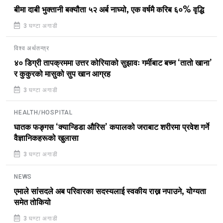
बीमा दाबी भुक्तानी बक्यौता ५२ अर्ब नाघ्यो, एक वर्षमै करिब ६०% वृद्धि
3 घण्टा अगाडी
विश्व अर्थतन्त्र
४० डिग्री तापक्रममा उत्तर कोरियाको सुझावः गर्मीबाट बच्न ‘तातो खाना’
र कुकुरको मासुको सुप खान आग्रह
3 घण्टा अगाडी
HEALTH/HOSPITAL
घातक फङ्गस ‘क्यान्डिडा औरिस’ कपालको जराबाट शरीरमा प्रवेश गर्ने
वैज्ञानिकहरूको खुलासा
3 घण्टा अगाडी
NEWS
एमाले सांसदले अब परिवारका सदस्यलाई स्वकीय राख्न नपाउने, योग्यता
समेत तोकियो
3 घण्टा अगाडी