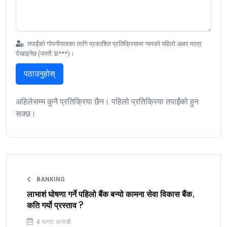
तपाईंको गोपनीयताका लागि प्रकाशित प्रतिक्रियामा नामको पहिलो अक्षर मात्र
देखाइनेछ (जस्तै: B***)।
पठाउनुहोस्
अहिलेसम्म कुनै प्रतिक्रिया छैन। पहिलो प्रतिक्रिया तपाईंको हुन
सक्छ।
BANKING
लाभाशं घोषणा गर्ने पहिलो बैंक बन्यो कामना सेवा विकास बैंक,
कति गर्यो प्रस्ताव ?
4 घण्टा अगाडी