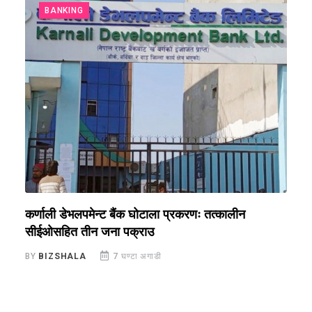
BANKING
क,
कर्णाली डेभलपमेन्ट बैंक घोटाला प्रकरणः तत्कालीन
म
सीईओसहित तीन जना पक्राउ
स
BY
BIZSHALA
7 घण्टा अगाडी
B