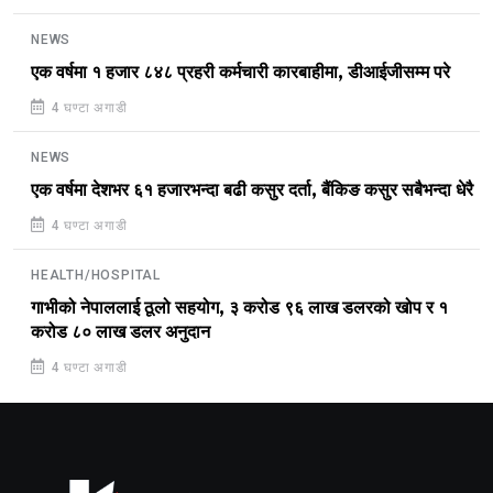
NEWS
एक वर्षमा १ हजार ८४८ प्रहरी कर्मचारी कारबाहीमा, डीआईजीसम्म परे
4 घण्टा अगाडी
NEWS
एक वर्षमा देशभर ६१ हजारभन्दा बढी कसुर दर्ता, बैंकिङ कसुर सबैभन्दा धेरै
4 घण्टा अगाडी
HEALTH/HOSPITAL
गाभीको नेपाललाई ठूलो सहयोग, ३ करोड ९६ लाख डलरको खोप र १
करोड ८० लाख डलर अनुदान
4 घण्टा अगाडी