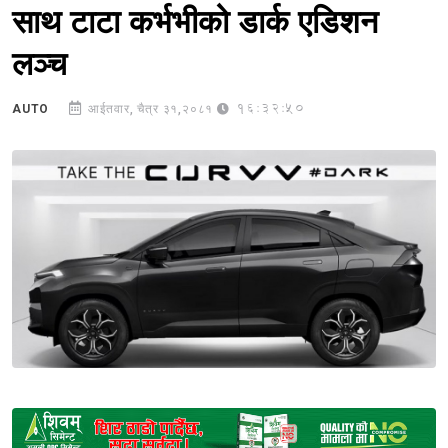
साथ टाटा कर्भभीको डार्क एडिशन
लञ्च
16:32:50
AUTO
आईतवार, चैत्र ३१,२०८१