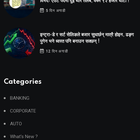
विभेदः एउटै पदमा दुई थरि तलब, वर्षमै ९२ हजार घाटा !
5 दिन अगाडी
इन्ट्रा-डे र सर्ट सेलिङले बजार सुधार्छन् मात्रै होइन, ढङ्ग
पुगेन भने ध्वस्त पनि बनाउन सक्छन् !
12 दिन अगाडी
Categories
BANKING
CORPORATE
AUTO
What's New ?