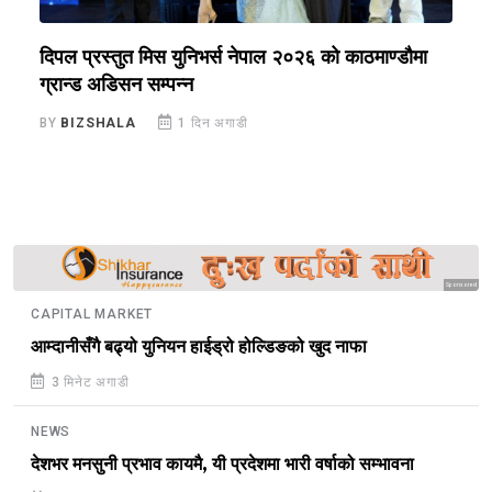
े
दिपल प्रस्तुत मिस युनिभर्स नेपाल २०२६ को काठमाण्डौमा
न
ग्रान्ड अडिसन सम्पन्न
स
BY
BIZSHALA
1 दिन अगाडी
B
Sponsored
CAPITAL MARKET
आम्दानीसँगै बढ्यो युनियन हाईड्रो होल्डिङको खुद नाफा
3 मिनेट अगाडी
NEWS
देशभर मनसुनी प्रभाव कायमै, यी प्रदेशमा भारी वर्षाको सम्भावना