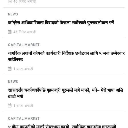
40 मिनेट अगाडी
NEWS
कांग्रेस आधिकारिकता विवादको फैसला सर्वोच्चले पुनरावलोकन गर्ने
46 मिनेट अगाडी
CAPITAL MARKET
नागरिक लगानी कोषको कार्यकारी निर्देशक छनोटका लागि ५ जना उम्मेदवार
सर्टलिस्ट
1 घण्टा अगाडी
NEWS
सांसदसँग चर्काचर्कीपछि गृहमन्त्री गुरुङले मागे माफी, भने– मेरो भाषा अलि
ठाडो भयो
1 घण्टा अगाडी
CAPITAL MARKET
४ बीमा कम्पनीको मात्रै सेयरभाउ बढ्यो, सर्वाधिक गुमाउनेमा एनएलजी