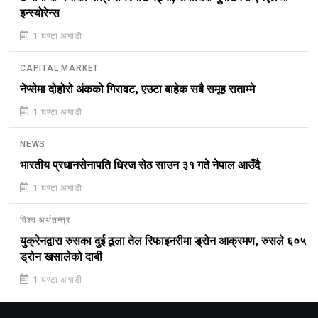
इन्स्योरेन्स
1 घण्टा अगाडी
CAPITAL MARKET
नेप्सेमा दोहोरो अंकको गिरावट, एउटा बाहेक सबै समूह राताम्मे
1 घण्टा अगाडी
NEWS
भारतीय प्रधानसेनापति धिरज सेठ साउन ३१ गते नेपाल आउँदै
1 घण्टा अगाडी
विश्व अर्थतन्त्र
युक्रेनद्वारा रुसका दुई ठूला तेल रिफाइनरीमा ड्रोन आक्रमण, रुसले ६०५
ड्रोन खसालेको दाबी
1 घण्टा अगाडी