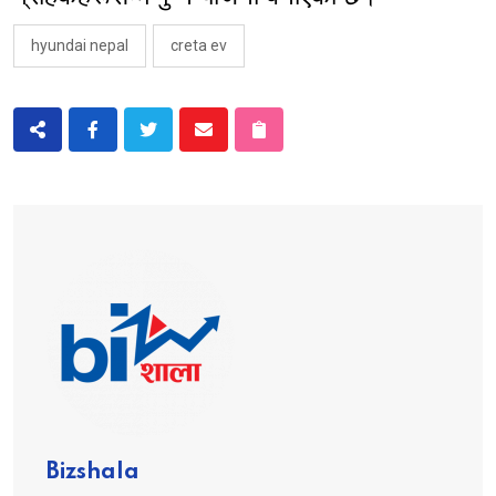
hyundai nepal
creta ev
Bizshala