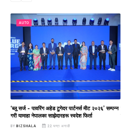
AUTO
‘ब्लू सर्ज - पावरिंग अहेड टुगेदर पार्टनर्स मीट २०२६’ सम्पन्न
पल्सर
गरी यामाहा नेपालका साझेदारहरू स्वदेश फिर्ता
कथा स
BY
BIZSHALA
22 घण्टा अगाडी
BY
B