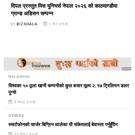
े
दिपल प्रस्तुत मिस युनिभर्स नेपाल २०२६ को काठमाण्डौमा
न
ग्रान्ड अडिसन सम्पन्न
स
BY
BIZSHALA
1 दिन अगाडी
B
Sponsored
विश्व अर्थतन्त्र
विश्वका ५० ठूला खानी कम्पनीको कुल बजार मूल्य २.१७ ट्रिलियन डलर
पुग्यो
5 मिनेट अगाडी
OTHERS
स्मार्टफोनको चार्जर बिग्रिन थालेका यी संकेतलाई बेवास्ता गर्नुहुँदैन
27 मिनेट अगाडी