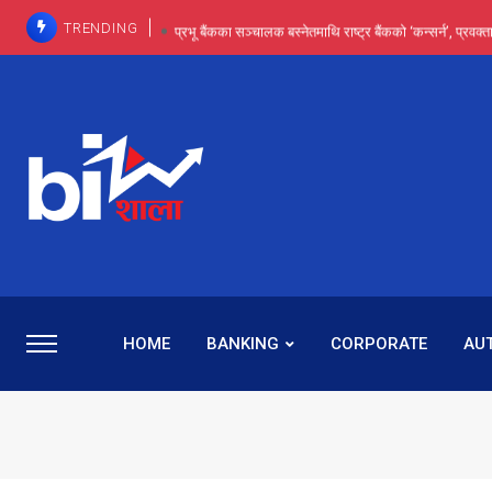
TRENDING
प्रभू बैंकका सञ्चालक बस्नेतमाथि राष्ट्र बैंकको ‘कन्सर्न’, प्रवक
इन्ट्रा-डे र सर्ट सेलिङले बजार सुधार्छन् मात्रै होइन, ढ
प्रभू बैंकमा सेञ्चुरीबाट आएका कर्मचारीमाथि हदैसम्मको विभेदः 
कमाइमा गरिमाको दमदार छलाङ, सेयरधनीलाई २०
प्रभु बैंकमा रमिता : सर्वसाधारणबाट छिरेका बस्नेत संस्था
HOME
BANKING
CORPORATE
AU