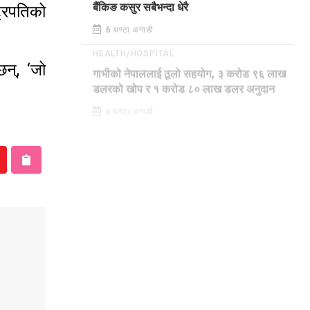
्रपतिको
बैंकिङ कसुर सबैभन्दा धेरै
6 घण्टा अगाडी
HEALTH/HOSPITAL
न्, ‘जो
गाभीको नेपाललाई ठूलो सहयोग, ३ करोड ९६ लाख
डलरको खोप र १ करोड ८० लाख डलर अनुदान
6 घण्टा अगाडी