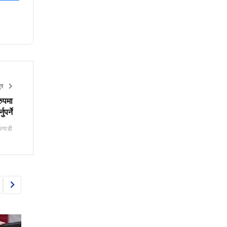
त्र
रुपमा
पर्ने
अगाडी