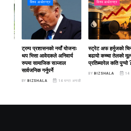
विश्व अर्थतन्त्र
विश्व अर्थतन्त्र
ट्रम्प प्रशासनको नयाँ योजनाः
स्ट्रेट अफ हर्मुजको चिन्ताल
्न
थप भिसा आवेदकले अनिवार्य
बढायो कच्चा तेलको मूल्य,
को
रुपमा सामाजिक सञ्जाल
प्रतिब्यारेल कति पुग्यो ?
सार्वजनिक गर्नुपर्ने
BY
BIZSHALA
14 घण्टा
ाडी
BY
BIZSHALA
14 घण्टा अगाडी