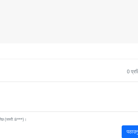
0 प्रत
नेछ (जस्तै: B***)।
पठाउन