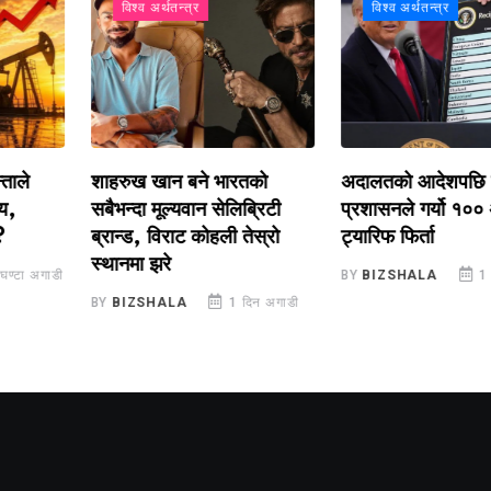
विश्व अर्थतन्त्र
विश्व अर्थतन्त्र
े
शाहरुख खान बने भारतको
अदालतको आदेशपछि ट्रम्
सबैभन्दा मूल्यवान सेलिब्रिटी
प्रशासनले गर्यो १०० अर्
ब्रान्ड, विराट कोहली तेस्रो
ट्यारिफ फिर्ता
स्थानमा झरे
 अगाडी
BY
BIZSHALA
1 दिन 
BY
BIZSHALA
1 दिन अगाडी