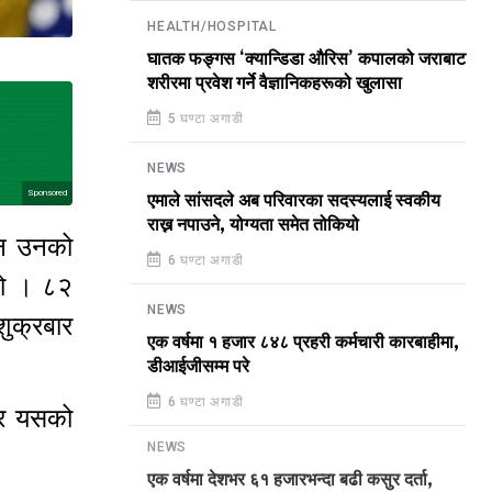
HEALTH/HOSPITAL
घातक फङ्गस ‘क्यान्डिडा औरिस’ कपालको जराबाट
शरीरमा प्रवेश गर्ने वैज्ञानिकहरूको खुलासा
5 घण्टा अगाडी
NEWS
Sponsored
एमाले सांसदले अब परिवारका सदस्यलाई स्वकीय
राख्न नपाउने, योग्यता समेत तोकियो
जुन उनको
6 घण्टा अगाडी
हो । ८२
NEWS
ुक्रबार
एक वर्षमा १ हजार ८४८ प्रहरी कर्मचारी कारबाहीमा,
डीआईजीसम्म परे
6 घण्टा अगाडी
सार यसको
NEWS
एक वर्षमा देशभर ६१ हजारभन्दा बढी कसुर दर्ता,