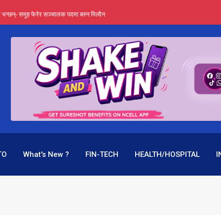
्ता भन्छन्- समूह फेरेर सञ्चालक पदमा बस्न मिल्दैन
ङ्ग पुगेन भने ध्वस्त पनि बनाउन सक्छन् !
एउटै पदमा दुई थरि तलब, वर्षमै ९२ हजार घाटा !
 प्रतिशत लाभांश दिने क्षमता
पक बनेर निरन्तर, राष्ट्र बैंक किन मौन ?
TO
What's New ?
FIN-TECH
HEALTH/HOSPITAL
I