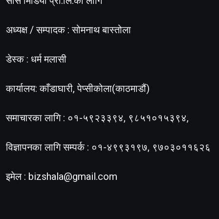
सोस मिडिया प्रा.लि.का लागि
अध्यक्ष / सम्पादक : सोमनाथ बास्तोला
डेस्क : धर्म मलासी
कार्यालय: काँडाघारी, पेप्सीकोला(काठमाडौं)
समाचारका लागि : ०१-५९२३३९४, ९८५१०१५३९४,
विज्ञापनका लागि सम्पर्क : ०१-४९९३१९७, ९७०३०११६२६
इमेल :
bizshala@gmail.com