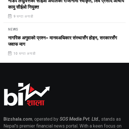
नाडेप लघुवित्तका सीईओ अर्यालको राजीनामा स्वीकृत, शिव प्रसाद आचार्य
कामु सीईओ नियुक्त
9 घण्टा अगाडी
NEWS
नागरिक अगुवाको प्रश्न– मानवअधिकार संस्थासँग होइन, सरकारसँग
जवाफ माग
10 घण्टा अगाडी
Bizshala.com
, operated by
SOS Media Pvt. Ltd.
, stands as
Nepal's premier financial news portal. With a keen focus on