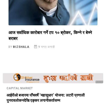
ी
आज सर्वाधिक कारोबार गर्ने टप १० ब्रोकर, किन्ने र बेच्ने
ए
बराबर
B
BY
BIZSHALA
9 घण्टा अगाडी
Sponsored
CAPITAL MARKET
आईपीओ बजारमा पाँचवर्षे ‘महासुधार’ योजना: लटरी प्रणाली
पुनरावलोकनदेखि एङ्कर लगानीकर्तासम्म