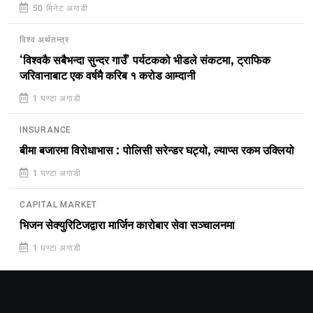
50 मिनेट अगाडी
विश्व अर्थतन्त्र
‘विश्वकै सबैभन्दा सुन्दर गाउँ’ पर्यटकको भीडले संकटमा, ट्राफिक
जरिवानाबाट एक वर्षमै करिब १ करोड आम्दानी
1 घण्टा अगाडी
INSURANCE
बीमा बजारमा विरोधाभास : पोलिसी सरेन्डर घट्यो, ल्याप्स रकम उक्लियो
1 घण्टा अगाडी
CAPITAL MARKET
भिजन सेक्युरिटिजद्वारा मार्जिन कारोबार सेवा सञ्चालनमा
1 घण्टा अगाडी