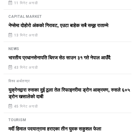
11 मिनेट अगाडी
CAPITAL MARKET
नेप्सेमा दोहोरो अंकको गिरावट, एउटा बाहेक सबै समूह राताम्मे
13 मिनेट अगाडी
NEWS
भारतीय प्रधानसेनापति धिरज सेठ साउन ३१ गते नेपाल आउँदै
43 मिनेट अगाडी
विश्व अर्थतन्त्र
युक्रेनद्वारा रुसका दुई ठूला तेल रिफाइनरीमा ड्रोन आक्रमण, रुसले ६०५
ड्रोन खसालेको दाबी
45 मिनेट अगाडी
TOURISM
मर्दी हिमाल पदयात्रामा हराएका तीन युवक सकुशल फेला