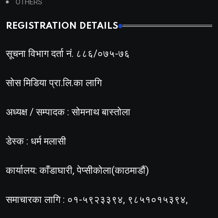
OTHERS
REGISTRATION DETAILS
सूचना विभाग दर्ता नं. ८८६/०७५-७६
सोस मिडिया प्रा.लि.का लागि
अध्यक्ष / सम्पादक : सोमनाथ बास्तोला
डेस्क : धर्म मलासी
कार्यालय: काँडाघारी, पेप्सीकोला(काठमाडौं)
समाचारका लागि : ०१-५९२३३९४, ९८५१०१५३९४,