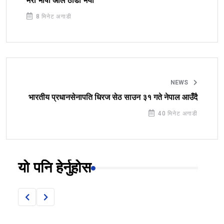
मेरो भाषा अलि ठाडो भयो
8 मिनेट अगाडी
NEWS
भारतीय प्रधानसेनापति धिरज सेठ साउन ३१ गते नेपाल आउँदै
40 मिनेट अगाडी
यो पनि हेर्नुहोस