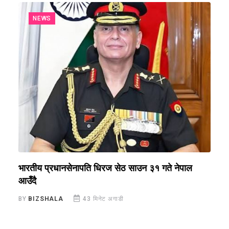
NEWS
भारतीय प्रधानसेनापति धिरज सेठ साउन ३१ गते नेपाल
अ
आउँदै
स
BY
BIZSHALA
43 मिनेट अगाडी
B