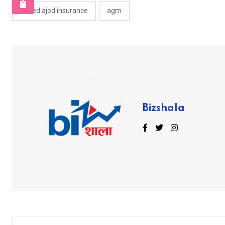
united ajod insurance
agm
Bizshala