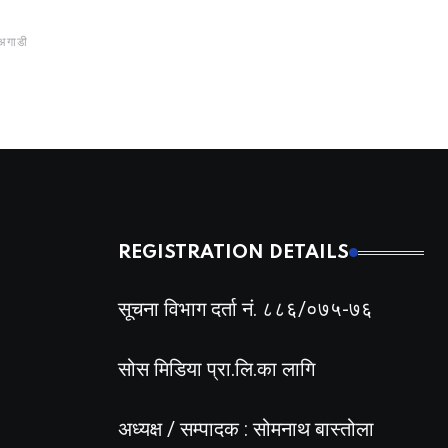
रकम उक्लियो
व्यवसायको हिस्सा एक च
मात्रै
BY
BIZSHALA
6 घण्टा अगाडी
अगाडी
BY
BIZSHALA
1 दिन
REGISTRATION DETAILS
सूचना विभाग दर्ता नं. ८८६/०७५-७६
सोस मिडिया प्रा.लि.का लागि
अध्यक्ष / सम्पादक : सोमनाथ बास्तोला