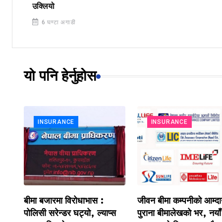
उक्लियो
6 घण्टा अगाडी
यो पनि हेर्नुहोस
INSURANCE
INSURANCE
जीवन बीमा कम्पनीको आम्दानीमा
बीमा कम्पनीले जोखिमअनुस
स
पुराना बीमालेखको भर, नयाँ
पूँजी राख्नुपर्ने, बोनस वितर