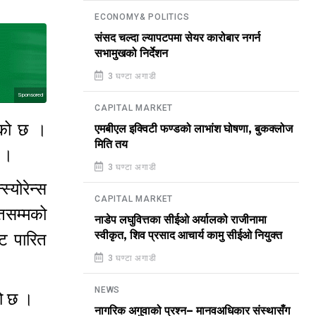
ECONOMY& POLITICS
संसद चल्दा ल्यापटपमा सेयर कारोबार नगर्न
सभामुखको निर्देशन
3 घण्टा अगाडी
Sponsored
CAPITAL MARKET
एको छ ।
एमबीएल इक्विटी फण्डको लाभांश घोषणा, बुकक्लोज
मिति तय
हो ।
3 घण्टा अगाडी
योरेन्स
CAPITAL MARKET
तसम्मको
नाडेप लघुवित्तका सीईओ अर्यालको राजीनामा
स्वीकृत, शिव प्रसाद आचार्य कामु सीईओ नियुक्त
ट पारित
3 घण्टा अगाडी
NEWS
एको छ ।
नागरिक अगुवाको प्रश्न– मानवअधिकार संस्थासँग