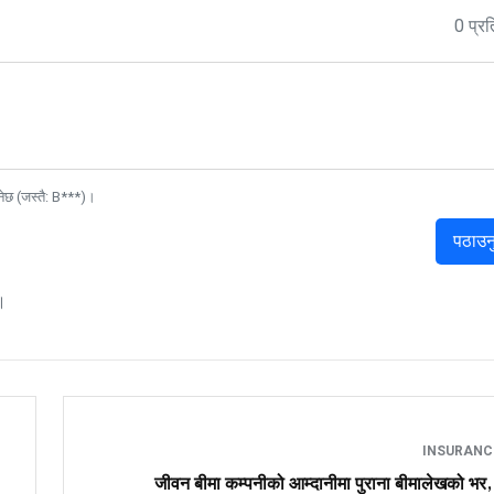
0 प्रत
नेछ (जस्तै: B***)।
पठाउन
।
INSURAN
जीवन बीमा कम्पनीको आम्दानीमा पुराना बीमालेखको भर,