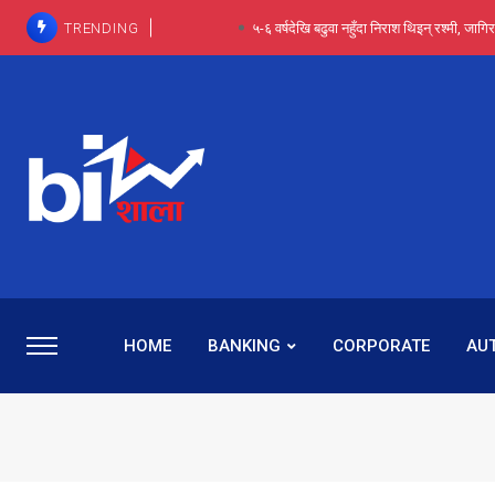
TRENDING
आईपीओ आवेदन रोकिएका छैनन्, तर अब कम्पनी नबुझी द
प्राविधिक रूपमा रिट जित्यो, कानूनी लडाइँ हार्
पाँच वर्षसम्म अदालत मौन, पद सकिएपछि
प्रभू बैंकका सञ्चालक बस्नेतमाथि राष्ट्र बैंकको ‘कन्सर्न’, प्रवक
५-६ वर्षदेखि बढुवा नहुँदा निराश थिइन् रश्मी, ज
HOME
BANKING
CORPORATE
AU