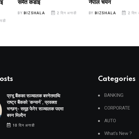
नेपाल चयन
स्वीकृत, रेना रिजाललाई
निमित्तको जिम्मेवारी
ाडी
BY
BIZSHALA
2 दिन अगाडी
BY
BIZSHALA
2 दिन 
osts
Categories
BANKING
प्रभू बैंकका सञ्चालक बस्नेतमाथि
राष्ट्र बैंकको ‘कन्सर्न’, प्रवक्ता
CORPORATE
भन्छन्- समूह फेरेर सञ्चालक पदमा
बस्न मिल्दैन
AUTO
10 दिन अगाडी
What's New ?