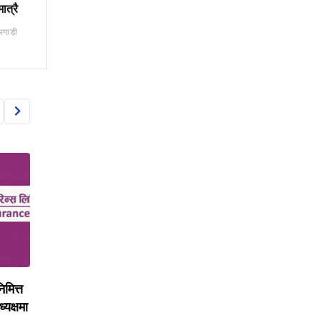
ात्रै
अगाडी
INSURANCE
INSURANCE
्सका
बीमा बजारमा विरोधाभास :
जीवन बीमा कम्पनीको आम
मा
पोलिसी सरेन्डर घट्यो, ल्याप्स
पुराना बीमालेखको भर, न