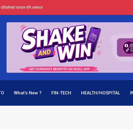
र्ता हुँदैन : सेबोन अध्यक्ष भट्ट
‍यो हिमालयन रिइन्स्योरेन्सले
 महाप्रसाद ‘योग्य’ !
्ता भन्छन्- समूह फेरेर सञ्चालक पदमा बस्न मिल्दैन
ागिर परिवर्तनको प्रयास पनि असफल
TO
What's New ?
FIN-TECH
HEALTH/HOSPITAL
I