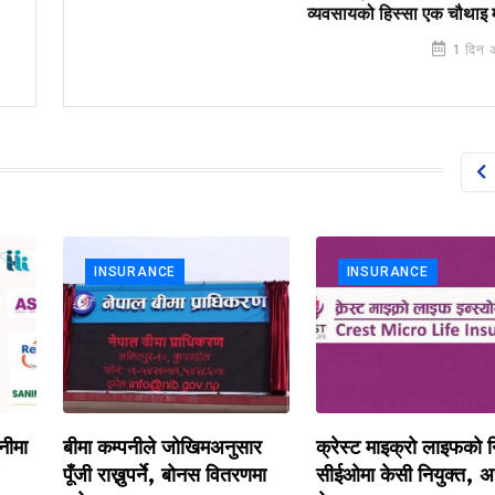
व्यवसायको हिस्सा एक चौथाइ म
1 दिन 
INSURANCE
INSURANCE
ार
क्रेस्ट माइक्रो लाइफको निमित्त
यूनाइटेड अजोड इन्स्योरेन
णमा
सीईओमा केसी नियुक्त, अध्यक्षमा
सीईओ भट्टराईको राजीना