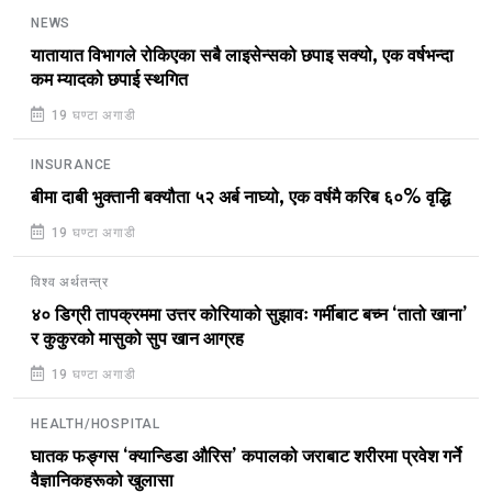
NEWS
यातायात विभागले रोकिएका सबै लाइसेन्सको छपाइ सक्यो, एक वर्षभन्दा
कम म्यादको छपाई स्थगित
19 घण्टा अगाडी
INSURANCE
बीमा दाबी भुक्तानी बक्यौता ५२ अर्ब नाघ्यो, एक वर्षमै करिब ६०% वृद्धि
19 घण्टा अगाडी
विश्व अर्थतन्त्र
४० डिग्री तापक्रममा उत्तर कोरियाको सुझावः गर्मीबाट बच्न ‘तातो खाना’
र कुकुरको मासुको सुप खान आग्रह
19 घण्टा अगाडी
HEALTH/HOSPITAL
घातक फङ्गस ‘क्यान्डिडा औरिस’ कपालको जराबाट शरीरमा प्रवेश गर्ने
वैज्ञानिकहरूको खुलासा