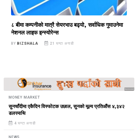
?
८ बीमा कम्पनीको मात्रै सेयरभाउ बढ्यो, सर्वाधिक गुमाउनेमा
र
नेशनल लाइफ इन्स्योरेन्स
स
BY
BIZSHALA
21 घण्टा अगाडी
B
Sponsored
MONEY MARKET
सुनचाँदीमा एकैदिन विस्फोटक उछाल, सुनको मूल्य प्रतिऔंस ४,३४२
डलरमाथि
4 घण्टा अगाडी
NEWS