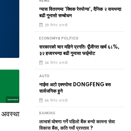
NEWS
ग्यास वितरणमा ‘क्विक रेस्पोन्स’, दैनिक २ सयभन्दा
बढी गुनासो सम्बोधन
29 मिनेट अगाडी
ECONOMY& POLITICS
सरकारको चार महिने प्रगतिः पूँजीगत खर्च ६८%,
३२ हजारभन्दा बढी गुनासा फर्छ्योट
34 मिनेट अगाडी
AUTO
नाईमा अटो एक्स्पोमा DONGFENG बस
सार्वजनिक हुने
Sponsored
46 मिनेट अगाडी
ो अवस्था
BANKING
लाभाशं घोषणा गर्ने पहिलो बैंक बन्यो कामना सेवा
विकास बैंक, कति गर्यो प्रस्ताव ?