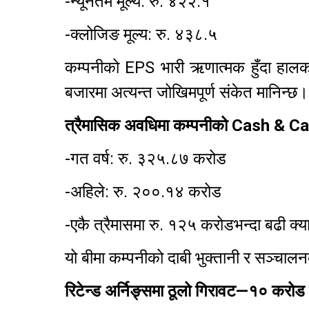
-न्यूनतम मूल्य: रु. ४२२.१
-क्लोजिङ मूल्य: रु. ४३८.५
कम्पनीको EPS भारी ऋणात्मक हुँदा हालक
बजारमा अत्यन्त जोखिमपूर्ण संकेत मानिन्छ।
त्रैमासिक अवधिमा कम्पनीको Cash & C
-गत वर्ष: रु. ३२५.८७ करोड
-अहिले: रु. २००.१४ करोड
-एकै त्रैमासमा रु. १२५ करोडभन्दा बढी क्
यो बीमा कम्पनीको दाबी भुक्तानी र सञ्चाल
रिटेन्ड अर्निङ्समा ठूलो गिरावट—१० करो