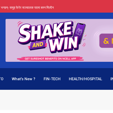
्ता भन्छन्- समूह फेरेर सञ्चालक पदमा बस्न मिल्दैन
ङ्ग पुगेन भने ध्वस्त पनि बनाउन सक्छन् !
एउटै पदमा दुई थरि तलब, वर्षमै ९२ हजार घाटा !
 प्रतिशत लाभांश दिने क्षमता
पक बनेर निरन्तर, राष्ट्र बैंक किन मौन ?
TO
What's New ?
FIN-TECH
HEALTH/HOSPITAL
I