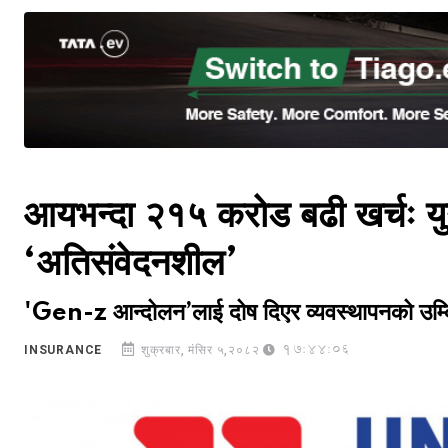
आयभन्दा २१५ करोड बढी खर्चः युन
‘अतिसंवेदनशील’
'Gen-z आन्दोलन’लाई दोष दिएर व्यवस्थापनको उम्किन
17:44:06
INSURANCE
शुक्रबार, मंसिर ५,२०८२