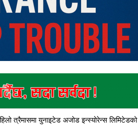
लो त्रैमासमा युनाइटेड अजोड इन्स्योरेन्स लिमिटेडक