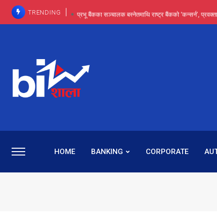
TRENDING
प्रभू बैंकका सञ्चालक बस्नेतमाथि राष्ट्र बैंकको ‘कन्सर्न’, प्रवक
इन्ट्रा-डे र सर्ट सेलिङले बजार सुधार्छन् मात्रै होइन, ढ
प्रभू बैंकमा सेञ्चुरीबाट आएका कर्मचारीमाथि हदैसम्मको विभेदः 
कमाइमा गरिमाको दमदार छलाङ, सेयरधनीलाई २०
प्रभु बैंकमा रमिता : सर्वसाधारणबाट छिरेका बस्नेत संस्था
HOME
BANKING
CORPORATE
AU