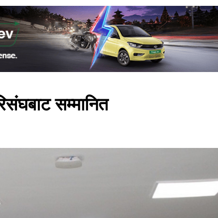
परिसंघबाट सम्मानित