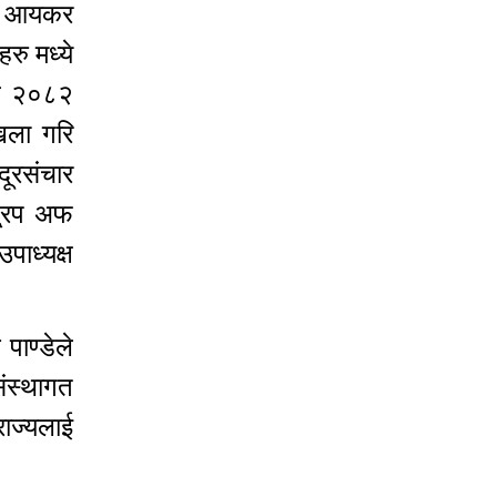
बढी आयकर
रु मध्ये
खि २०८२
िला गरि
दूरसंचार
ु्रप अफ
पाध्यक्ष
ाण्डेले
संस्थागत
राज्यलाई