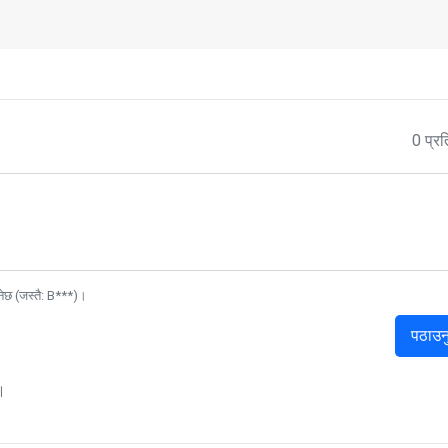
0 प्रत
नेछ (जस्तै: B***)।
पठाउन
।