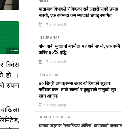
NEWS
यातायात विभागले रोकिएका सबै लाइसेन्सको छपाइ
सक्यो, एक वर्षभन्दा कम म्यादको छपाई स्थगित
17 घण्टा अगाडी
INSURANCE
बीमा दाबी भुक्तानी बक्यौता ५२ अर्ब नाघ्यो, एक वर्षमै
Sponsored
करिब ६०% वृद्धि
17 घण्टा अगाडी
 कर दिवस
को हो ।
विश्व अर्थतन्त्र
४० डिग्री तापक्रममा उत्तर कोरियाको सुझावः
ो रुपमा
गर्मीबाट बच्न ‘तातो खाना’ र कुकुरको मासुको सुप
।
खान आग्रह
17 घण्टा अगाडी
र दाखिला
लिमिटेड,
HEALTH/HOSPITAL
घातक फङ्गस ‘क्यान्डिडा औरिस’ कपालको जराबाट