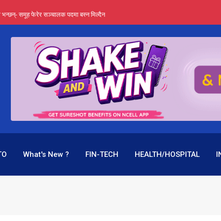
्ता भन्छन्- समूह फेरेर सञ्चालक पदमा बस्न मिल्दैन
ङ्ग पुगेन भने ध्वस्त पनि बनाउन सक्छन् !
एउटै पदमा दुई थरि तलब, वर्षमै ९२ हजार घाटा !
 प्रतिशत लाभांश दिने क्षमता
पक बनेर निरन्तर, राष्ट्र बैंक किन मौन ?
TO
What's New ?
FIN-TECH
HEALTH/HOSPITAL
I