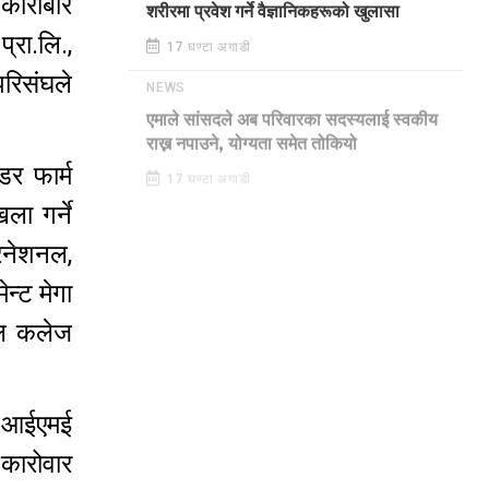
 कारोबार
शरीरमा प्रवेश गर्ने वैज्ञानिकहरूको खुलासा
्रा.लि.,
17 घण्टा अगाडी
परिसंघले
NEWS
एमाले सांसदले अब परिवारका सदस्यलाई स्वकीय
राख्न नपाउने, योग्यता समेत तोकियो
डर फार्म
17 घण्टा अगाडी
ला गर्ने
टरनेशनल,
ेन्ट मेगा
िकल कलेज
ने आईएमई
 कारोवार