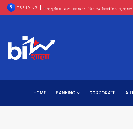
TRENDING
प्रभू बैंकका सञ्चालक बस्नेतमाथि राष्ट्र बैंकको ‘कन्सर्न’, प्रवक
इन्ट्रा-डे र सर्ट सेलिङले बजार सुधार्छन् मात्रै होइन, ढ
प्रभू बैंकमा सेञ्चुरीबाट आएका कर्मचारीमाथि हदैसम्मको विभेदः 
कमाइमा गरिमाको दमदार छलाङ, सेयरधनीलाई २०
प्रभु बैंकमा रमिता : सर्वसाधारणबाट छिरेका बस्नेत संस्था
HOME
BANKING
CORPORATE
AU