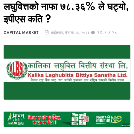
लघुवित्तको नाफा ७८.३६% ले घट्यो,
इपीएस कति ?
15:17:05
CAPITAL MARKET
आईतवार, बैशाख २७,२०८३
Sponsored