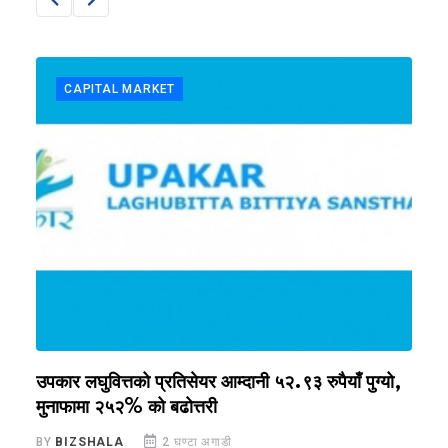
CAPITAL MARKET
,
उपकार लघुवित्तको प्रतिसेयर आम्दानी ५२.९३ रुपैयाँ पुग्यो,
प
मुनाफामा २५२% को बढोत्तरी
B
BY
BIZSHALA
2 घण्टा अगाडी