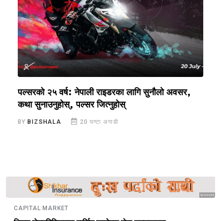
न
पल्सरको २५ वर्ष: नेपाली राइडरका लागि सुनौलो अवसर,
अ
कथा सुनाउनुहोस्, पल्सर जित्नुहोस्
घ
BY
BIZSHALA
20 घण्टा अगाडी
B
Sponsored
CAPITAL MARKET