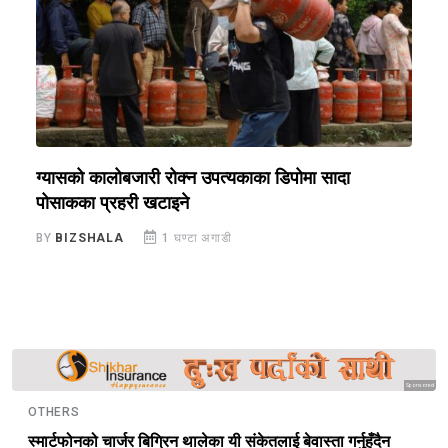
ग्यासको कालोबजारी रोक्न उपत्यकाका डिपोमा सादा
स
पोसाकका प्रहरी खटाइने
प
BY
BIZSHALA
1 घण्टा अगाडी
B
Sponsored
OTHERS
स्मार्टफोनको चार्जर बिग्रिन थालेका यी संकेतलाई बेवास्ता गर्नुहुँदैन