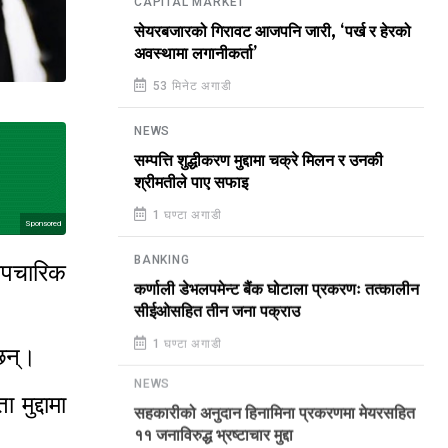
CAPITAL MARKET
सेयरबजारको गिरावट आजपनि जारी, ‘पर्ख र हेरको
अवस्थामा लगानीकर्ता’
53 मिनेट अगाडी
NEWS
सम्पत्ति शुद्धीकरण मुद्दामा चक्रे मिलन र उनकी
श्रीमतीले पाए सफाइ
1 घण्टा अगाडी
Sponsored
BANKING
 औपचारिक
कर्णाली डेभलपमेन्ट बैंक घोटाला प्रकरणः तत्कालीन
सीईओसहित तीन जना पक्राउ
1 घण्टा अगाडी
नेछन्।
NEWS
 मुद्दामा
सहकारीको अनुदान हिनामिना प्रकरणमा मेयरसहित
११ जनाविरुद्ध भ्रष्टाचार मुद्दा