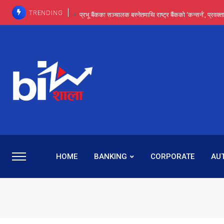
TRENDING
प्रभू बैंकका सञ्चालक बस्नेतमाथि राष्ट्र बैंकको ‘कन्सर्न’, प्रवक
इन्ट्रा-डे र सर्ट सेलिङले बजार सुधार्छन् मात्रै होइन, ढ
प्रभू बैंकमा सेञ्चुरीबाट आएका कर्मचारीमाथि हदैसम्मको विभेदः 
कमाइमा गरिमाको दमदार छलाङ, सेयरधनीलाई २०
प्रभु बैंकमा रमिता : सर्वसाधारणबाट छिरेका बस्नेत संस्था
HOME
BANKING
CORPORATE
AU