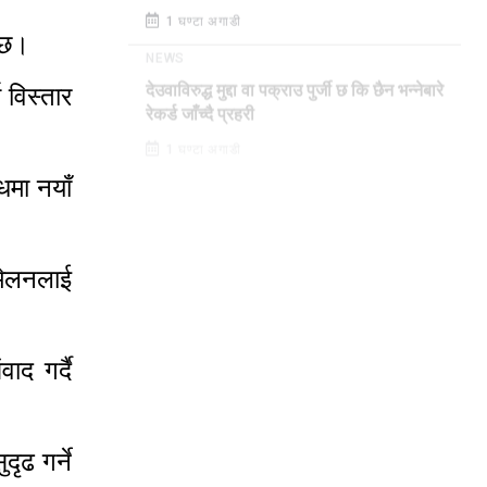
1 घण्टा अगाडी
 छ।
NEWS
विस्तार
देउवाविरुद्ध मुद्दा वा पक्राउ पुर्जी छ कि छैन भन्नेबारे
रेकर्ड जाँच्दै प्रहरी
1 घण्टा अगाडी
धमा नयाँ
्मेलनलाई
ाद गर्दै
ृढ गर्ने