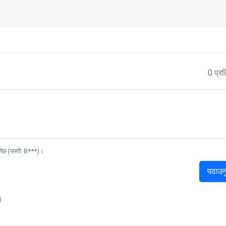
0 प्रत
नेछ (जस्तै: B***)।
पठाउन
।