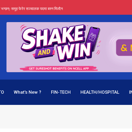
्ता भन्छन्- समूह फेरेर सञ्चालक पदमा बस्न मिल्दैन
ङ्ग पुगेन भने ध्वस्त पनि बनाउन सक्छन् !
एउटै पदमा दुई थरि तलब, वर्षमै ९२ हजार घाटा !
 प्रतिशत लाभांश दिने क्षमता
पक बनेर निरन्तर, राष्ट्र बैंक किन मौन ?
TO
What's New ?
FIN-TECH
HEALTH/HOSPITAL
I