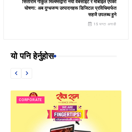
सिताराम गोकुल मिल्क्सद्वारा नयाँ वेबसाइट र मोबाइल एपको
घोषणा: अब दुग्धजन्य उत्पादनहरू डिजिटल प्रविधिमार्फत
सहजै उपलब्ध हुने
15 घण्टा अगाडी
यो पनि हेर्नुहोस
CORPORATE