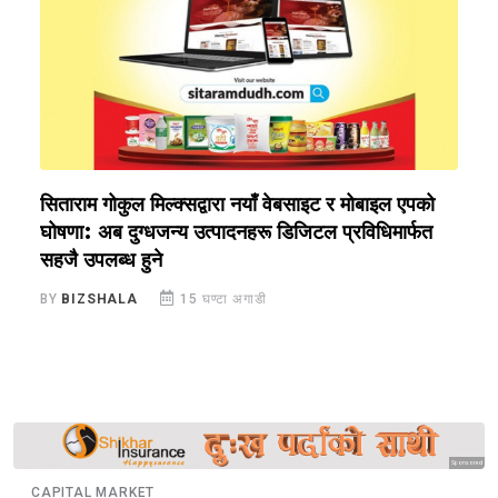
सिताराम गोकुल मिल्क्सद्वारा नयाँ वेबसाइट र मोबाइल एपको
स
घोषणा: अब दुग्धजन्य उत्पादनहरू डिजिटल प्रविधिमार्फत
ख
सहजै उपलब्ध हुने
B
BY
BIZSHALA
15 घण्टा अगाडी
Sponsored
CAPITAL MARKET