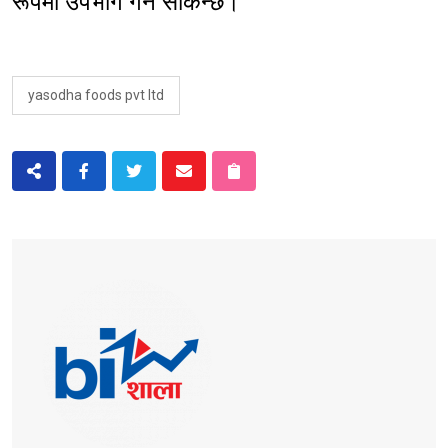
रूपमा उपभोग गर्न सकिन्छ।’’
yasodha foods pvt ltd