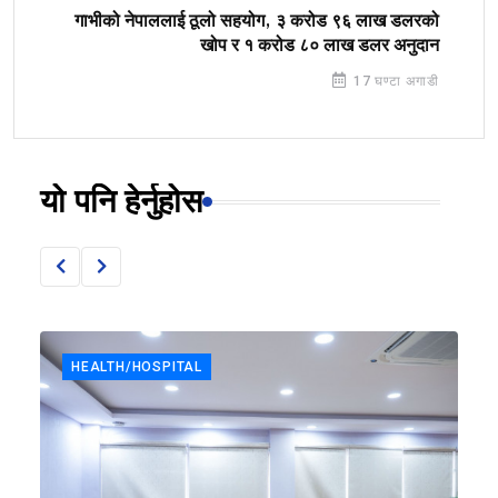
गाभीको नेपाललाई ठूलो सहयोग, ३ करोड ९६ लाख डलरको
खोप र १ करोड ८० लाख डलर अनुदान
17 घण्टा अगाडी
यो पनि हेर्नुहोस
HEALTH/HOSPITAL