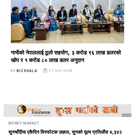
ा
गाभीको नेपाललाई ठूलो सहयोग, ३ करोड ९६ लाख डलरको
स
खोप र १ करोड ८० लाख डलर अनुदान
ह
BY
BIZSHALA
17 घण्टा अगाडी
B
Sponsored
MONEY MARKET
सुनचाँदीमा एकैदिन विस्फोटक उछाल, सुनको मूल्य प्रतिऔंस ४,३४२