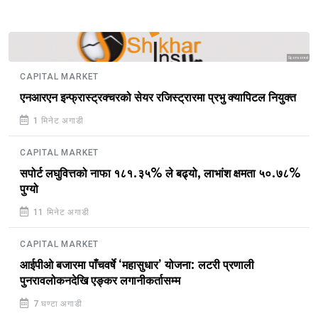
Sponsored
CAPITAL MARKET
एनआरएन इन्फ्रास्ट्रक्चरको सेयर रजिस्ट्रारमा प्रभु क्यापिटल नियुक्त
1 मिनेट अगाडी
CAPITAL MARKET
सपोर्ट लघुवित्तको नाफा १८१.३५% ले बढ्यो, लाभांश क्षमता ५०.७८%
पुग्यो
11 मिनेट अगाडी
CAPITAL MARKET
आईपीओ बजारमा पाँचवर्षे ‘महासुधार’ योजना: लटरी प्रणाली
पुनरावलोकनदेखि एङ्कर लगानीकर्तासम्म
7 घण्टा अगाडी