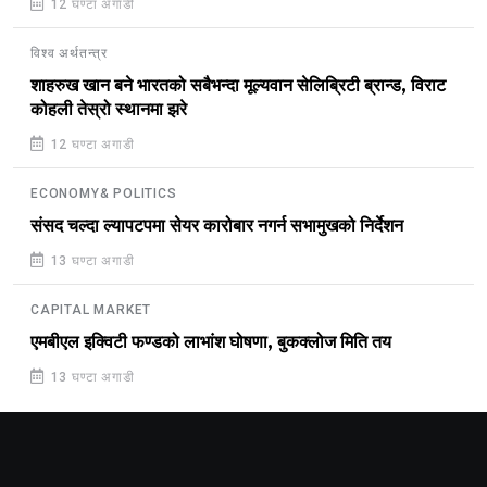
12 घण्टा अगाडी
विश्व अर्थतन्त्र
शाहरुख खान बने भारतको सबैभन्दा मूल्यवान सेलिब्रिटी ब्रान्ड, विराट
कोहली तेस्रो स्थानमा झरे
12 घण्टा अगाडी
ECONOMY& POLITICS
संसद चल्दा ल्यापटपमा सेयर कारोबार नगर्न सभामुखको निर्देशन
13 घण्टा अगाडी
CAPITAL MARKET
एमबीएल इक्विटी फण्डको लाभांश घोषणा, बुकक्लोज मिति तय
13 घण्टा अगाडी