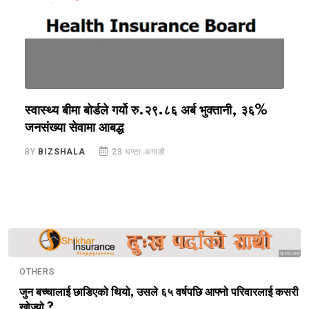
स्वास्थ्य बीमा बोर्डले गर्यो रु.२९.८६ अर्ब भुक्तानी, ३६%
ब
जनसंख्या सेवामा आबद्ध
६
BY
BIZSHALA
23 घण्टा अगाडी
B
Sponsored
OTHERS
जुन बच्चालाई छाडिएको थियो, उसले ६५ वर्षपछि आफ्नो परिवारलाई कसरी
खोज्यो ?