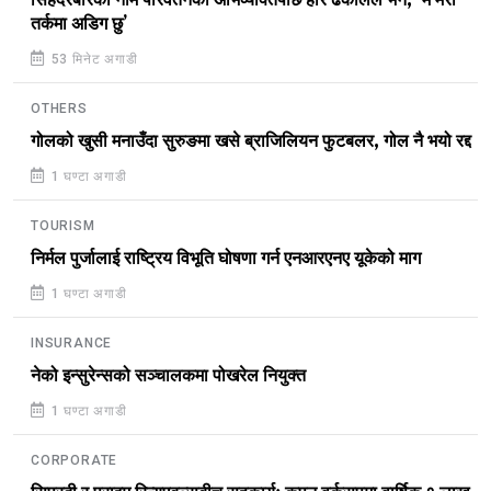
सिंहदरबारको नाम परिवर्तनको अभिव्यक्तिपछि हरि ढकालले भने, ‘म मेरो
तर्कमा अडिग छु’
53 मिनेट अगाडी
OTHERS
गोलको खुसी मनाउँदा सुरुङमा खसे ब्राजिलियन फुटबलर, गोल नै भयो रद्द
1 घण्टा अगाडी
TOURISM
निर्मल पुर्जालाई राष्ट्रिय विभूति घोषणा गर्न एनआरएनए यूकेको माग
1 घण्टा अगाडी
INSURANCE
नेको इन्सुरेन्सको सञ्चालकमा पोखरेल नियुक्त
1 घण्टा अगाडी
CORPORATE