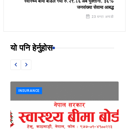
स्वास्थ्य बीमा बोर्डले गर्यो रु.२९.८६ अर्ब भुक्तानी, ३६%
जनसंख्या सेवामा आबद्ध
23 घण्टा अगाडी
यो पनि हेर्नुहोस
INSURANCE