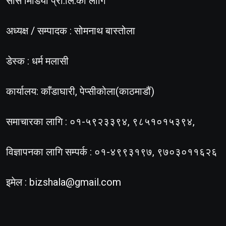
सोस मिडिया प्रा.लि.का लागि
अध्यक्ष / सम्पादक : सोमनाथ बास्तोला
डेस्क : धर्म मलासी
कार्यालय: काँडाघारी, पेप्सीकोला(काठमाडौं)
समाचारका लागि : ०१-५९२३३९४, ९८५१०१५३९४,
विज्ञापनका लागि सम्पर्क : ०१-४९९३१९७, ९७०३०११६२६
इमेल :
bizshala@gmail.com