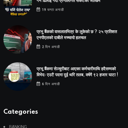
गर्न ढिलाइ गर्दा प्रणालीगत संकटको जोखिम
19 घण्टा अगाडी
प्रभु बैंकको वासलातभित्र के लुकेको छ ? २५ प्रतिशत
एनपीएलको दाबीले मच्चायो हलचल
2 दिन अगाडी
प्रभू बैंकमा सेञ्चुरीबाट आएका कर्मचारीमाथि हदैसम्मको
विभेदः एउटै पदमा दुई थरि तलब, वर्षमै ९२ हजार घाटा !
6 दिन अगाडी
Categories
BANKING