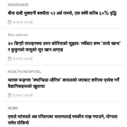
INSURANCE
बीमा दाबी भुक्तानी बक्यौता ५२ अर्ब नाघ्यो, एक वर्षमै करिब ६०% वृद्धि
6 घण्टा अगाडी
विश्व अर्थतन्त्र
४० डिग्री तापक्रममा उत्तर कोरियाको सुझावः गर्मीबाट बच्न ‘तातो खाना’
र कुकुरको मासुको सुप खान आग्रह
6 घण्टा अगाडी
HEALTH/HOSPITAL
घातक फङ्गस ‘क्यान्डिडा औरिस’ कपालको जराबाट शरीरमा प्रवेश गर्ने
वैज्ञानिकहरूको खुलासा
6 घण्टा अगाडी
NEWS
एमाले सांसदले अब परिवारका सदस्यलाई स्वकीय राख्न नपाउने, योग्यता
समेत तोकियो