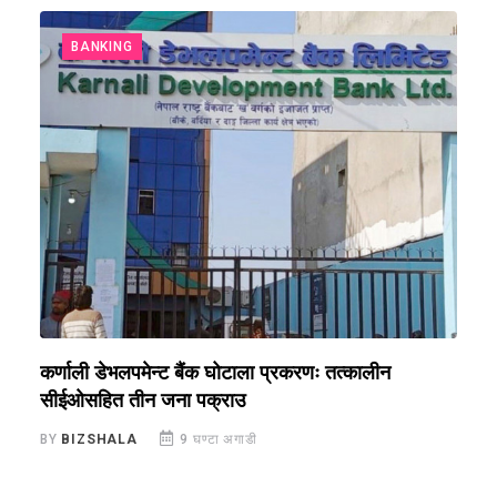
BANKING
क,
कर्णाली डेभलपमेन्ट बैंक घोटाला प्रकरणः तत्कालीन
म
सीईओसहित तीन जना पक्राउ
स
BY
BIZSHALA
9 घण्टा अगाडी
B