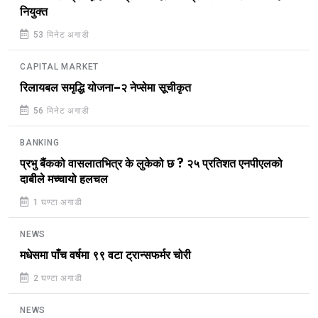
नियुक्त
53 मिनेट अगाडी
CAPITAL MARKET
रिलायबल समृद्धि योजना–२ नेप्सेमा सूचीकृत
56 मिनेट अगाडी
BANKING
प्रभु बैंकको वासलातभित्र के लुकेको छ ? २५ प्रतिशत एनपीएलको
दाबीले मच्चायो हलचल
1 घण्टा अगाडी
NEWS
मधेसमा पाँच वर्षमा ९९ वटा ट्रान्सफर्मर चोरी
2 घण्टा अगाडी
NEWS