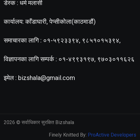
डेस्क : धर्म मलासी
कार्यालय: काँडाघारी, पेप्सीकोला(काठमाडौं)
समाचारका लागि : ०१-५९२३३९४, ९८५१०१५३९४,
विज्ञापनका लागि सम्पर्क : ०१-४९९३१९७, ९७०३०११६२६
इमेल :
bizshala@gmail.com
2026
© सर्वाधिकार सुरक्षित Bizshala
Finely Knitted By:
ProActive Developers