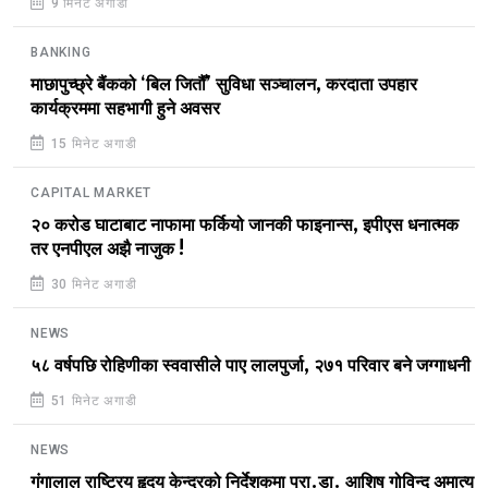
9 मिनेट अगाडी
BANKING
माछापुच्छ्रे बैंकको ‘बिल जितौँ’ सुविधा सञ्चालन, करदाता उपहार
कार्यक्रममा सहभागी हुने अवसर
15 मिनेट अगाडी
CAPITAL MARKET
२० करोड घाटाबाट नाफामा फर्कियो जानकी फाइनान्स, इपीएस धनात्मक
तर एनपीएल अझै नाजुक !
30 मिनेट अगाडी
NEWS
५८ वर्षपछि रोहिणीका स्ववासीले पाए लालपुर्जा, २७१ परिवार बने जग्गाधनी
51 मिनेट अगाडी
NEWS
गंगालाल राष्ट्रिय हृदय केन्द्रको निर्देशकमा प्रा.डा. आशिष गोविन्द अमात्य