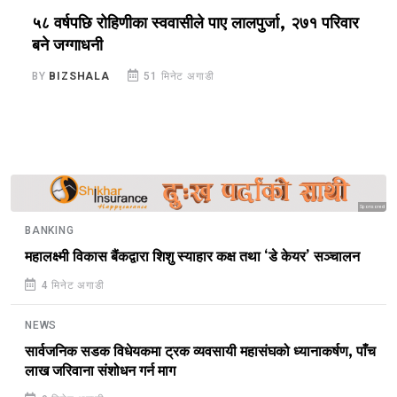
५८ वर्षपछि रोहिणीका स्ववासीले पाए लालपुर्जा, २७१ परिवार
ग
बने जग्गाधनी
ग
BY
BIZSHALA
51 मिनेट अगाडी
B
Sponsored
BANKING
महालक्ष्मी विकास बैंकद्वारा शिशु स्याहार कक्ष तथा ‘डे केयर’ सञ्चालन
4 मिनेट अगाडी
NEWS
सार्वजनिक सडक विधेयकमा ट्रक व्यवसायी महासंघको ध्यानाकर्षण, पाँच
लाख जरिवाना संशोधन गर्न माग